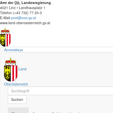
Amt der
Oö.
Landesregierung
4021 Linz • Landhausplatz 1
Telefon (+43 732) 77 20-0
E-Mail
post@ooe.gv.at
www.land-oberoesterreich.gv.at
Accesskeys
Land
Oberösterreich
Schnellsuche
Schnellsuche
Suchen