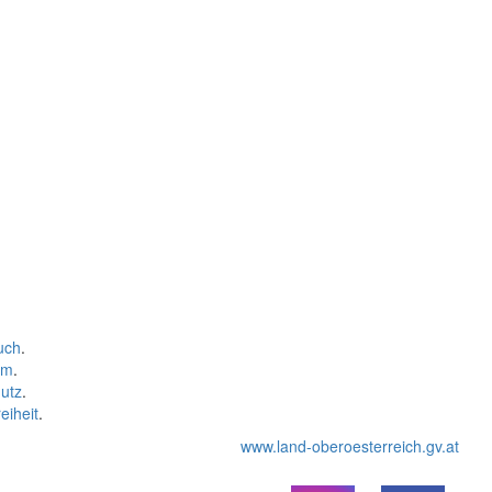
uch
.
um
.
utz
.
eiheit
.
www.land-oberoesterreich.gv.at