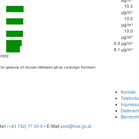
10.3
µg/m³
10.2
µg/m³
10.0
µg/m³
9.3 µg/m³
8.1 µg/m³
netz.
 gleitende 24-Stunden Mittelwert gilt als vorläufiger Richtwert.
Kontakt
.
Telefonb
Impress
Datensch
Barrierefr
efon
(+43 732) 77 20-0
• E-Mail
post@ooe.gv.at