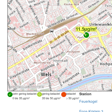
Quellen:
DORIS
,
basemap.at
Station
sehr gering belastet
gering belastet
belastet
0 bis 35 µg/m³
35 bis 50 µg/m³
> 50 µg/m³
Feuerkogel
Enns-Kristein 3