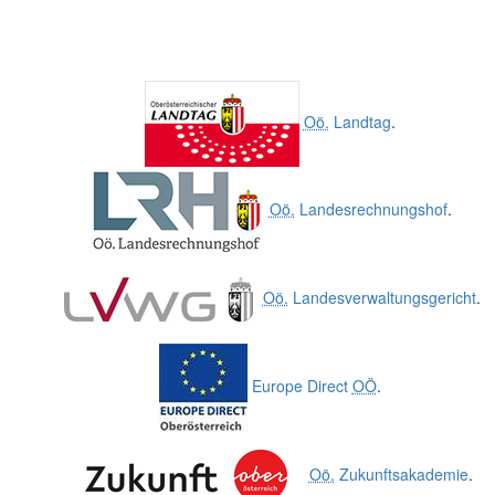
Oö.
Landtag
.
Oö.
Landesrechnungshof
.
Oö.
Landesverwaltungsgericht
.
Europe Direct
OÖ
.
Oö.
Zukunftsakademie
.