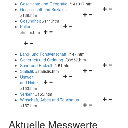
und
Geschichte und Geografie
.
/141017.htm
schließen
Navigationsm
Gesellschaft und Soziales
Navigationsmenü
öffnen
.
/139.htm
öffnen
und
Gesundheit
.
/141.htm
Navigationsmenü
und
schließen
Kultur
Navigationsmenü
öffnen
schließen
.
/kultur.htm
öffnen
und
Navigationsmenü
und
schließen
öffnen
schließen
Land- und Forstwirtschaft
.
/147.htm
und
Sicherheit und Ordnung
.
/89557.htm
schließen
Navigationsm
Sport und Freizeit
.
/151.htm
Navigationsmenü
öffnen
Statistik
.
/statistik.htm
Navigationsmenü
öffnen
und
Umwelt
Navigationsmenü
öffnen
und
schließen
und Natur
öffnen
und
schließen
.
/153.htm
und
schließen
Verkehr
.
/155.htm
schließen
Navigationsm
Wirtschaft, Arbeit und Tourismus
Navigationsmenü
öffnen
.
/157.htm
öffnen
und
und
schließen
Aktuelle Messwerte
schließen