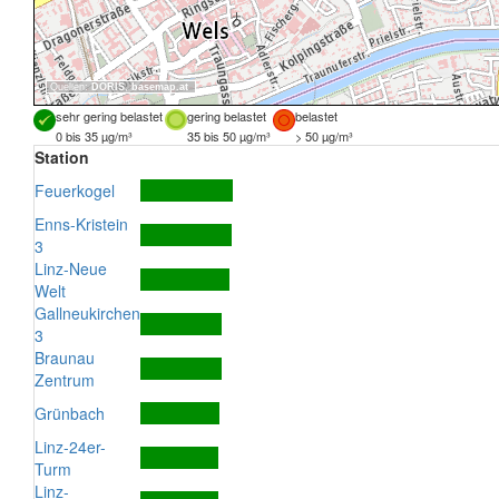
Quellen:
DORIS
,
basemap.at
sehr gering belastet
gering belastet
belastet
0 bis 35 µg/m³
35 bis 50 µg/m³
> 50 µg/m³
Station
Feuerkogel
Enns-Kristein
3
Linz-Neue
Welt
Gallneukirchen
3
Braunau
Zentrum
Grünbach
Linz-24er-
Turm
Linz-