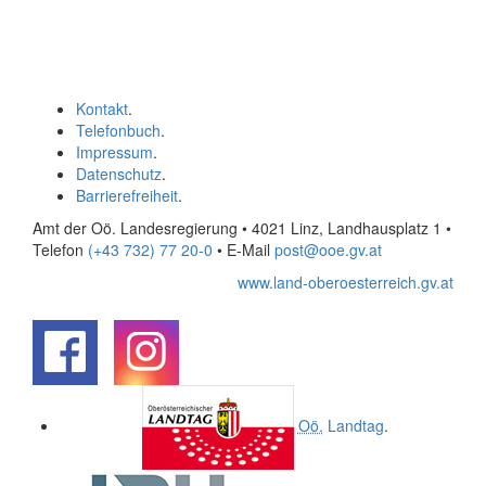
Kontakt
.
Telefonbuch
.
Impressum
.
Datenschutz
.
Barrierefreiheit
.
Amt der Oö. Landesregierung • 4021 Linz, Landhausplatz 1
•
Telefon
(+43 732) 77 20-0
• E-Mail
post@ooe.gv.at
www.land-oberoesterreich.gv.at
.
.
Oö.
Landtag
.