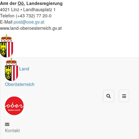
Amt der
Oö.
Landesregierung
4021 Linz • Landhausplatz 1
Telefon (+43 732) 77 20-0
E-Mail
post@ooe.gv.at
www.land-oberoesterreich.gv.at
Land
Oberösterreich
Kontakt