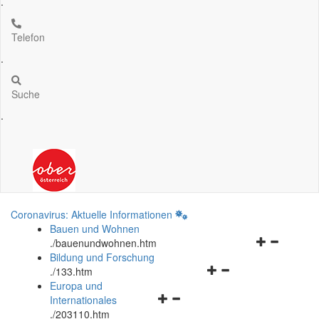
.
Telefon
.
Suche
.
Coronavirus: Aktuelle Informationen
Bauen und Wohnen
Navigationsm
.
/bauenundwohnen.htm
öffnen
Bildung und Forschung
Navigationsmenü
und
.
/133.htm
öffnen
schließen
Europa und
Navigationsmenü
und
Internationales
öffnen
schließen
.
/203110.htm