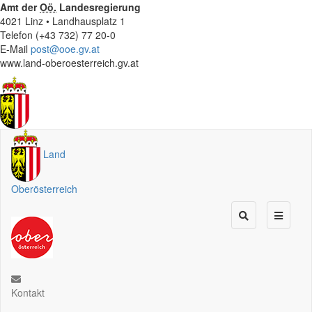
Amt der
Oö.
Landesregierung
4021 Linz • Landhausplatz 1
Telefon (+43 732) 77 20-0
E-Mail
post@ooe.gv.at
www.land-oberoesterreich.gv.at
Land
Oberösterreich
Kontakt