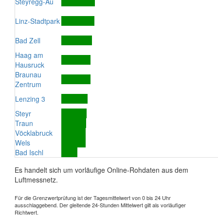
Steyregg-Au
Linz-Stadtpark
Bad Zell
Haag am
Hausruck
Braunau
Zentrum
Lenzing 3
Steyr
Traun
Vöcklabruck
Wels
Bad Ischl
Es handelt sich um vorläufige Online-Rohdaten aus dem
Luftmessnetz.
Für die Grenzwertprüfung ist der Tagesmittelwert von 0 bis 24 Uhr
ausschlaggebend. Der gleitende 24-Stunden Mittelwert gilt als vorläufiger
Richtwert.