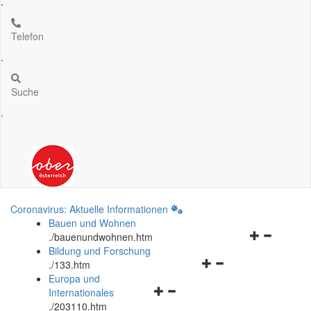
.
Telefon
.
Suche
.
Coronavirus: Aktuelle Informationen
Bauen und Wohnen
Navigationsm
.
/bauenundwohnen.htm
öffnen
Bildung und Forschung
Navigationsmenü
und
.
/133.htm
öffnen
schließen
Europa und
Navigationsmenü
und
Internationales
öffnen
schließen
.
/203110.htm