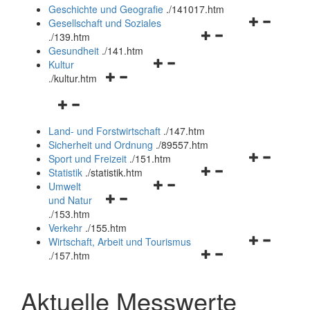
und
Geschichte und Geografie
.
/141017.htm
schließen
Navigationsm
Gesellschaft und Soziales
Navigationsmenü
öffnen
.
/139.htm
öffnen
und
Gesundheit
.
/141.htm
Navigationsmenü
und
schließen
Kultur
Navigationsmenü
öffnen
schließen
.
/kultur.htm
öffnen
und
Navigationsmenü
und
schließen
öffnen
schließen
Land- und Forstwirtschaft
.
/147.htm
und
Sicherheit und Ordnung
.
/89557.htm
schließen
Navigationsm
Sport und Freizeit
.
/151.htm
Navigationsmenü
öffnen
Statistik
.
/statistik.htm
Navigationsmenü
öffnen
und
Umwelt
Navigationsmenü
öffnen
und
schließen
und Natur
öffnen
und
schließen
.
/153.htm
und
schließen
Verkehr
.
/155.htm
schließen
Navigationsm
Wirtschaft, Arbeit und Tourismus
Navigationsmenü
öffnen
.
/157.htm
öffnen
und
und
schließen
Aktuelle Messwerte
schließen