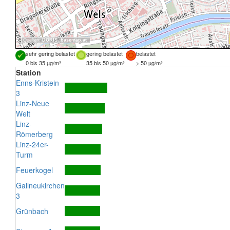
Quellen:
DORIS
,
basemap.at
sehr gering belastet
gering belastet
belastet
0 bis 35 µg/m³
35 bis 50 µg/m³
> 50 µg/m³
Station
Enns-Kristein
3
Linz-Neue
Welt
Linz-
Römerberg
Linz-24er-
Turm
Feuerkogel
Gallneukirchen
3
Grünbach