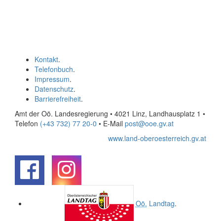
Kontakt
.
Telefonbuch
.
Impressum
.
Datenschutz
.
Barrierefreiheit
.
Amt der Oö. Landesregierung • 4021 Linz, Landhausplatz 1
•
Telefon
(+43 732) 77 20-0
• E-Mail
post@ooe.gv.at
www.land-oberoesterreich.gv.at
.
.
Oö.
Landtag
.