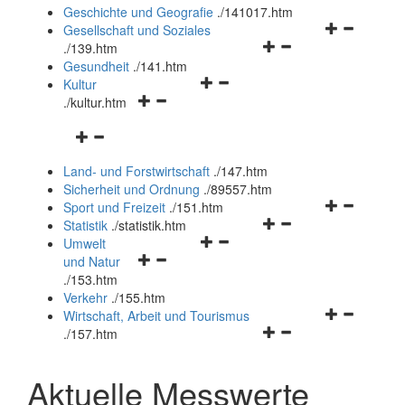
und
Geschichte und Geografie
.
/141017.htm
schließen
Navigationsm
Gesellschaft und Soziales
Navigationsmenü
öffnen
.
/139.htm
öffnen
und
Gesundheit
.
/141.htm
Navigationsmenü
und
schließen
Kultur
Navigationsmenü
öffnen
schließen
.
/kultur.htm
öffnen
und
Navigationsmenü
und
schließen
öffnen
schließen
Land- und Forstwirtschaft
.
/147.htm
und
Sicherheit und Ordnung
.
/89557.htm
schließen
Navigationsm
Sport und Freizeit
.
/151.htm
Navigationsmenü
öffnen
Statistik
.
/statistik.htm
Navigationsmenü
öffnen
und
Umwelt
Navigationsmenü
öffnen
und
schließen
und Natur
öffnen
und
schließen
.
/153.htm
und
schließen
Verkehr
.
/155.htm
schließen
Navigationsm
Wirtschaft, Arbeit und Tourismus
Navigationsmenü
öffnen
.
/157.htm
öffnen
und
und
schließen
Aktuelle Messwerte
schließen