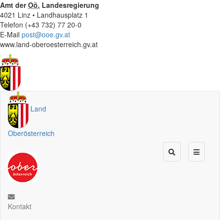
Amt der
Oö.
Landesregierung
4021 Linz • Landhausplatz 1
Telefon (+43 732) 77 20-0
E-Mail
post@ooe.gv.at
www.land-oberoesterreich.gv.at
Land
Oberösterreich
Kontakt