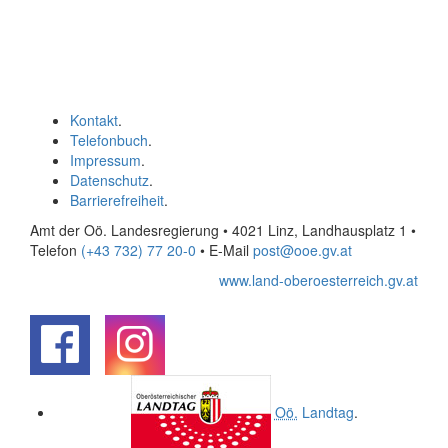
Kontakt
.
Telefonbuch
.
Impressum
.
Datenschutz
.
Barrierefreiheit
.
Amt der Oö. Landesregierung • 4021 Linz, Landhausplatz 1
•
Telefon
(+43 732) 77 20-0
• E-Mail
post@ooe.gv.at
www.land-oberoesterreich.gv.at
.
.
Oö.
Landtag
.