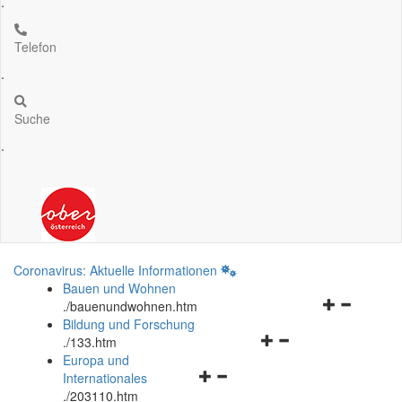
.
Telefon
.
Suche
.
Coronavirus: Aktuelle Informationen
Bauen und Wohnen
Navigationsm
.
/bauenundwohnen.htm
öffnen
Bildung und Forschung
Navigationsmenü
und
.
/133.htm
öffnen
schließen
Europa und
Navigationsmenü
und
Internationales
öffnen
schließen
.
/203110.htm