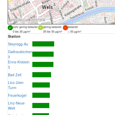
Quellen:
DORIS
,
basemap.at
sehr gering belastet
gering belastet
belastet
0 bis 35 µg/m³
35 bis 50 µg/m³
> 50 µg/m³
Station
Steyregg-Au
Gallneukirchen
3
Enns-Kristein
3
Bad Zell
Linz-24er-
Turm
Feuerkogel
Linz-Neue
Welt