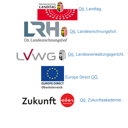
Oö.
Landtag
.
Oö.
Landesrechnungshof
.
Oö.
Landesverwaltungsgericht
.
Europe Direct
OÖ
.
Oö.
Zukunftsakademie
.