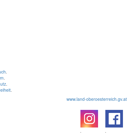
uch
.
um
.
utz
.
eiheit
.
www.land-oberoesterreich.gv.at
.
.