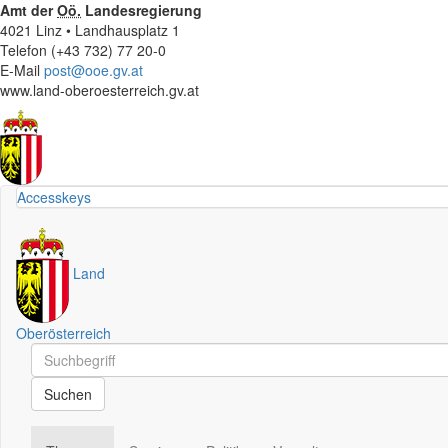
Amt der
Oö.
Landesregierung
4021 Linz • Landhausplatz 1
Telefon (+43 732) 77 20-0
E-Mail
post@ooe.gv.at
www.land-oberoesterreich.gv.at
Accesskeys
Land
Oberösterreich
Schnellsuche
Schnellsuche
Suchen