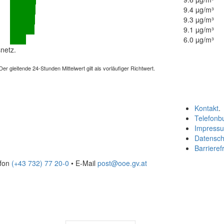
9.4 µg/m³
9.3 µg/m³
9.1 µg/m³
6.0 µg/m³
netz.
 gleitende 24-Stunden Mittelwert gilt als vorläufiger Richtwert.
Kontakt
.
Telefonb
Impress
Datensch
Barrierefr
efon
(+43 732) 77 20-0
• E-Mail
post@ooe.gv.at