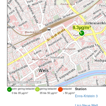
Quellen:
DORIS
,
basemap.at
Station
sehr gering belastet
gering belastet
belastet
0 bis 35 µg/m³
35 bis 50 µg/m³
> 50 µg/m³
Enns-Kristein 3
Linz-Neue Welt