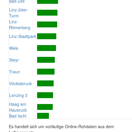
Bad Zell
Linz-24er-
Turm
Linz-
Römerberg
Linz-Stadtpark
Wels
Steyr
Traun
Vöcklabruck
Lenzing 3
Haag am
Hausruck
Bad Ischl
Es handelt sich um vorläufige Online-Rohdaten aus dem