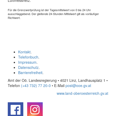
Luftmessnetz.
Für die Grenzwertprüfung ist der Tagesmittelwert von 0 bis 24 Uhr
ausschlaggebend. Der gleitende 24-Stunden Mittelwert gilt als vorläufiger
Richtwert.
Kontakt
.
Telefonbuch
.
Impressum
.
Datenschutz
.
Barrierefreiheit
.
Amt der Oö. Landesregierung • 4021 Linz, Landhausplatz 1
•
Telefon
(+43 732) 77 20-0
• E-Mail
post@ooe.gv.at
www.land-oberoesterreich.gv.at