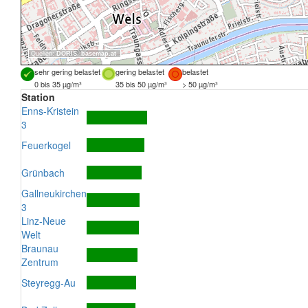
Quellen:
DORIS
,
basemap.at
sehr gering belastet
gering belastet
belastet
0 bis 35 µg/m³
35 bis 50 µg/m³
> 50 µg/m³
Station
Enns-Kristein
3
Feuerkogel
Grünbach
Gallneukirchen
3
Linz-Neue
Welt
Braunau
Zentrum
Steyregg-Au