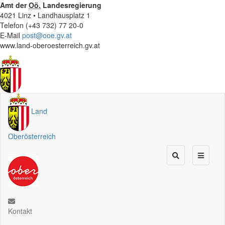
Amt der
Oö.
Landesregierung
4021 Linz • Landhausplatz 1
Telefon (+43 732) 77 20-0
E-Mail
post@ooe.gv.at
www.land-oberoesterreich.gv.at
Land
Oberösterreich
Kontakt