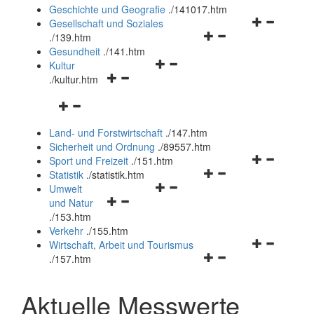
und
Geschichte und Geografie
.
/141017.htm
schließen
Navigationsm
Gesellschaft und Soziales
Navigationsmenü
öffnen
.
/139.htm
öffnen
und
Gesundheit
.
/141.htm
Navigationsmenü
und
schließen
Kultur
Navigationsmenü
öffnen
schließen
.
/kultur.htm
öffnen
und
Navigationsmenü
und
schließen
öffnen
schließen
Land- und Forstwirtschaft
.
/147.htm
und
Sicherheit und Ordnung
.
/89557.htm
schließen
Navigationsm
Sport und Freizeit
.
/151.htm
Navigationsmenü
öffnen
Statistik
.
/statistik.htm
Navigationsmenü
öffnen
und
Umwelt
Navigationsmenü
öffnen
und
schließen
und Natur
öffnen
und
schließen
.
/153.htm
und
schließen
Verkehr
.
/155.htm
schließen
Navigationsm
Wirtschaft, Arbeit und Tourismus
Navigationsmenü
öffnen
.
/157.htm
öffnen
und
und
schließen
Aktuelle Messwerte
schließen