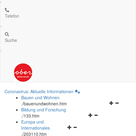
.
Telefon
.
Suche
.
Coronavirus: Aktuelle Informationen
Bauen und Wohnen
Navigationsm
.
/bauenundwohnen.htm
öffnen
Bildung und Forschung
Navigationsmenü
und
.
/133.htm
öffnen
schließen
Europa und
Navigationsmenü
und
Internationales
öffnen
schließen
.
/203110.htm