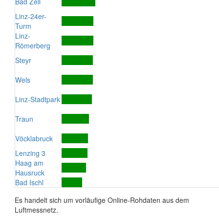
Bad Zell
Linz-24er-
Turm
Linz-
Römerberg
Steyr
Wels
Linz-Stadtpark
Traun
Vöcklabruck
Lenzing 3
Haag am
Hausruck
Bad Ischl
Es handelt sich um vorläufige Online-Rohdaten aus dem
Luftmessnetz.