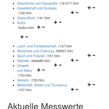
und
Geschichte und Geografie
.
/141017.htm
schließen
Navigationsm
Gesellschaft und Soziales
Navigationsmenü
öffnen
.
/139.htm
öffnen
und
Gesundheit
.
/141.htm
Navigationsmenü
und
schließen
Kultur
Navigationsmenü
öffnen
schließen
.
/kultur.htm
öffnen
und
Navigationsmenü
und
schließen
öffnen
schließen
Land- und Forstwirtschaft
.
/147.htm
und
Sicherheit und Ordnung
.
/89557.htm
schließen
Navigationsm
Sport und Freizeit
.
/151.htm
Navigationsmenü
öffnen
Statistik
.
/statistik.htm
Navigationsmenü
öffnen
und
Umwelt
Navigationsmenü
öffnen
und
schließen
und Natur
öffnen
und
schließen
.
/153.htm
und
schließen
Verkehr
.
/155.htm
schließen
Navigationsm
Wirtschaft, Arbeit und Tourismus
Navigationsmenü
öffnen
.
/157.htm
öffnen
und
und
schließen
Aktuelle Messwerte
schließen