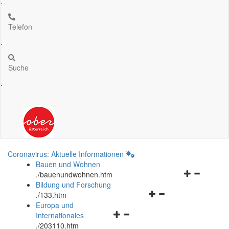
.
Telefon
.
Suche
.
Coronavirus: Aktuelle Informationen
Bauen und Wohnen
Navigationsm
.
/bauenundwohnen.htm
öffnen
Bildung und Forschung
Navigationsmenü
und
.
/133.htm
öffnen
schließen
Europa und
Navigationsmenü
und
Internationales
öffnen
schließen
.
/203110.htm