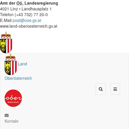
Amt der
Oö.
Landesregierung
4021 Linz • Landhausplatz 1
Telefon (+43 732) 77 20-0
E-Mail
post@ooe.gv.at
www.land-oberoesterreich.gv.at
Land
Oberösterreich
Kontakt