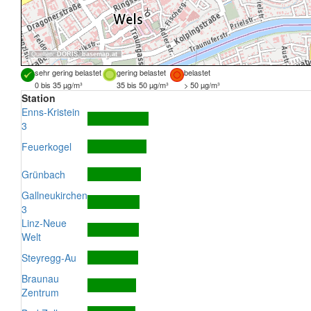
Quellen:
DORIS
,
basemap.at
sehr gering belastet
gering belastet
belastet
0 bis 35 µg/m³
35 bis 50 µg/m³
> 50 µg/m³
Station
Enns-Kristein
3
Feuerkogel
Grünbach
Gallneukirchen
3
Linz-Neue
Welt
Steyregg-Au
Braunau
Zentrum