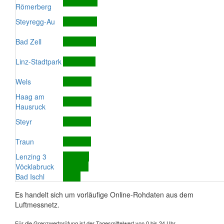
Römerberg
Steyregg-Au
Bad Zell
Linz-Stadtpark
Wels
Haag am
Hausruck
Steyr
Traun
Lenzing 3
Vöcklabruck
Bad Ischl
Es handelt sich um vorläufige Online-Rohdaten aus dem
Luftmessnetz.
Für die Grenzwertprüfung ist der Tagesmittelwert von 0 bis 24 Uhr