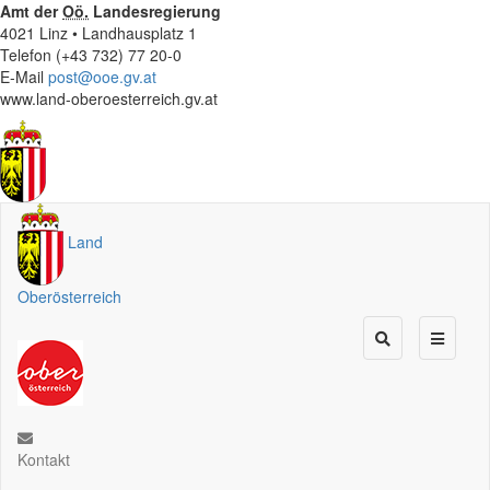
Amt der
Oö.
Landesregierung
4021 Linz • Landhausplatz 1
Telefon (+43 732) 77 20-0
E-Mail
post@ooe.gv.at
www.land-oberoesterreich.gv.at
Land
Oberösterreich
Kontakt