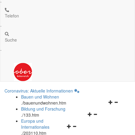
.
Telefon
.
Suche
.
Coronavirus: Aktuelle Informationen
Bauen und Wohnen
Navigationsm
.
/bauenundwohnen.htm
öffnen
Bildung und Forschung
Navigationsmenü
und
.
/133.htm
öffnen
schließen
Europa und
Navigationsmenü
und
Internationales
öffnen
schließen
.
/203110.htm