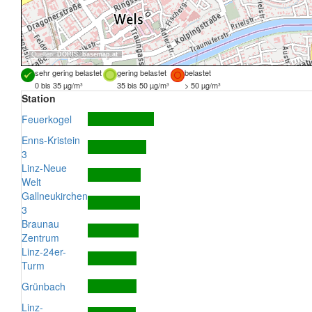
Quellen:
DORIS
,
basemap.at
sehr gering belastet
gering belastet
belastet
0 bis 35 µg/m³
35 bis 50 µg/m³
> 50 µg/m³
Station
Feuerkogel
Enns-Kristein
3
Linz-Neue
Welt
Gallneukirchen
3
Braunau
Zentrum
Linz-24er-
Turm
Grünbach
Linz-