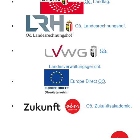
Oö.
Landtag
.
Oö.
Landesrechnungshof
.
Oö.
Landesverwaltungsgericht
.
Europe Direct
OÖ
.
Oö.
Zukunftsakademie
.