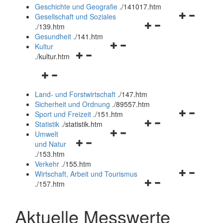
und
Geschichte und Geografie
.
/141017.htm
schließen
Navigationsm
Gesellschaft und Soziales
Navigationsmenü
öffnen
.
/139.htm
öffnen
und
Gesundheit
.
/141.htm
Navigationsmenü
und
schließen
Kultur
Navigationsmenü
öffnen
schließen
.
/kultur.htm
öffnen
und
Navigationsmenü
und
schließen
öffnen
schließen
Land- und Forstwirtschaft
.
/147.htm
und
Sicherheit und Ordnung
.
/89557.htm
schließen
Navigationsm
Sport und Freizeit
.
/151.htm
Navigationsmenü
öffnen
Statistik
.
/statistik.htm
Navigationsmenü
öffnen
und
Umwelt
Navigationsmenü
öffnen
und
schließen
und Natur
öffnen
und
schließen
.
/153.htm
und
schließen
Verkehr
.
/155.htm
schließen
Navigationsm
Wirtschaft, Arbeit und Tourismus
Navigationsmenü
öffnen
.
/157.htm
öffnen
und
und
schließen
Aktuelle Messwerte
schließen