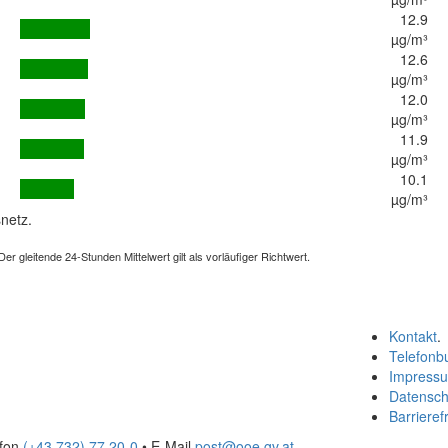
12.9
µg/m³
12.6
µg/m³
12.0
µg/m³
11.9
µg/m³
10.1
µg/m³
netz.
 gleitende 24-Stunden Mittelwert gilt als vorläufiger Richtwert.
Kontakt
.
Telefonb
Impress
Datensch
Barrierefr
efon
(+43 732) 77 20-0
• E-Mail
post@ooe.gv.at