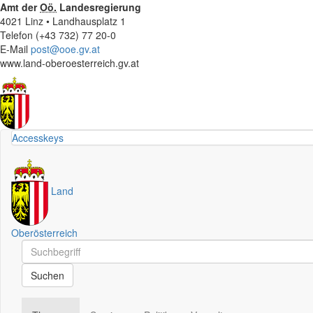
Amt der
Oö.
Landesregierung
4021 Linz • Landhausplatz 1
Telefon (+43 732) 77 20-0
E-Mail
post@ooe.gv.at
www.land-oberoesterreich.gv.at
Accesskeys
Land
Oberösterreich
Schnellsuche
Schnellsuche
Suchen