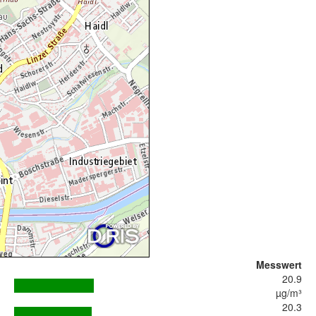
Messwert
20.9
µg/m³
20.3