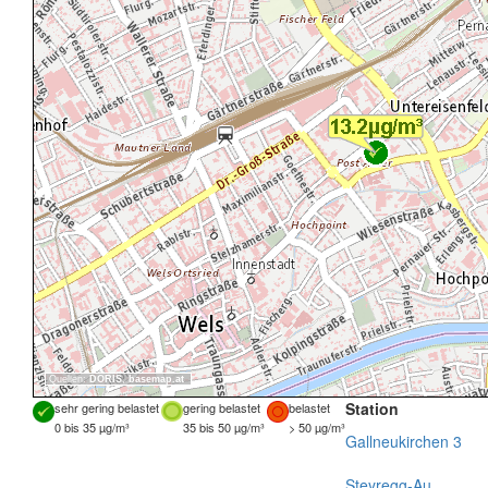
Quellen:
DORIS
,
basemap.at
Station
sehr gering belastet
gering belastet
belastet
0 bis 35 µg/m³
35 bis 50 µg/m³
> 50 µg/m³
Gallneukirchen 3
Steyregg-Au