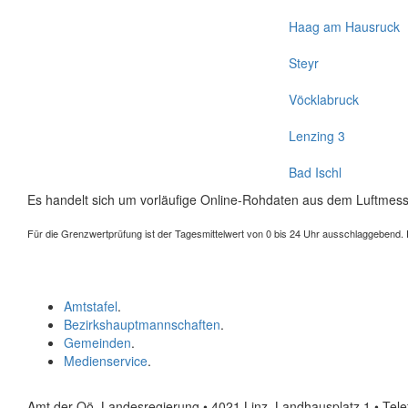
Haag am Hausruck
Steyr
Vöcklabruck
Lenzing 3
Bad Ischl
Es handelt sich um vorläufige Online-Rohdaten aus dem Luftmess
Für die Grenzwertprüfung ist der Tagesmittelwert von 0 bis 24 Uhr ausschlaggebend. Der
Amtstafel
.
Bezirkshauptmannschaften
.
Gemeinden
.
Medienservice
.
Amt der Oö. Landesregierung • 4021 Linz, Landhausplatz 1
• Tel