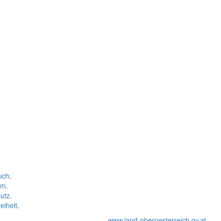
uch
.
um
.
utz
.
eiheit
.
www.land-oberoesterreich.gv.at