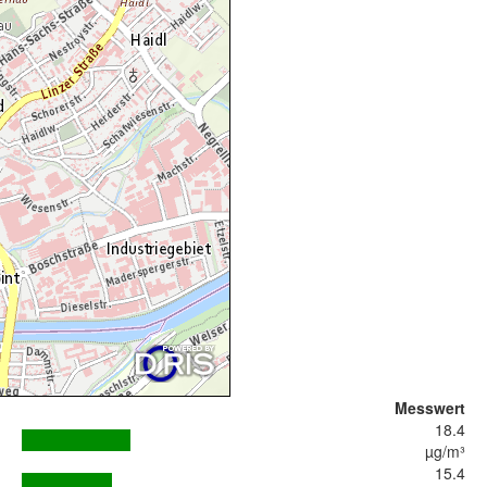
Messwert
18.4
µg/m³
15.4