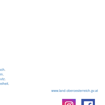
uch
.
um
.
utz
.
eiheit
.
www.land-oberoesterreich.gv.at