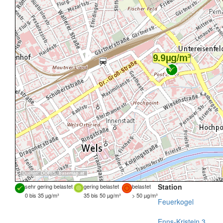
Quellen:
DORIS
,
basemap.at
Station
sehr gering belastet
gering belastet
belastet
0 bis 35 µg/m³
35 bis 50 µg/m³
> 50 µg/m³
Feuerkogel
Enns-Kristein 3