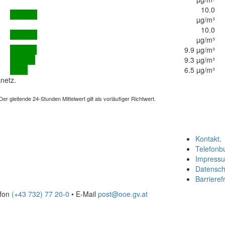
10.0
µg/m³
10.0
µg/m³
9.9 µg/m³
9.3 µg/m³
6.5 µg/m³
netz.
 gleitende 24-Stunden Mittelwert gilt als vorläufiger Richtwert.
Kontakt
.
Telefonb
Impress
Datensch
Barrierefr
efon
(+43 732) 77 20-0
• E-Mail
post@ooe.gv.at