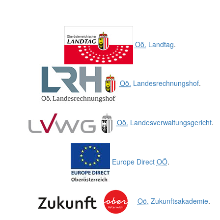
Oö.
Landtag
.
Oö.
Landesrechnungshof
.
Oö.
Landesverwaltungsgericht
.
Europe Direct
OÖ
.
Oö.
Zukunftsakademie
.