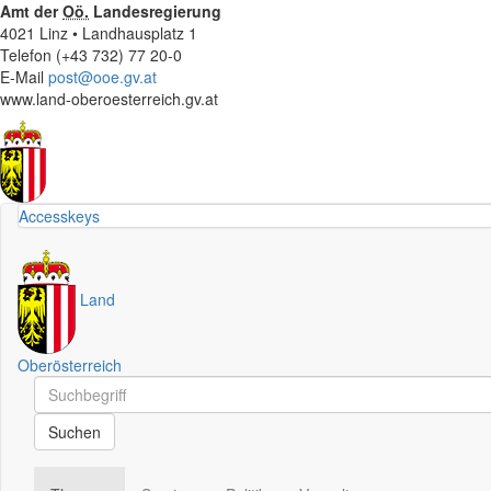
Amt der
Oö.
Landesregierung
4021 Linz • Landhausplatz 1
Telefon (+43 732) 77 20-0
E-Mail
post@ooe.gv.at
www.land-oberoesterreich.gv.at
Accesskeys
Land
Oberösterreich
Schnellsuche
Schnellsuche
Suchen