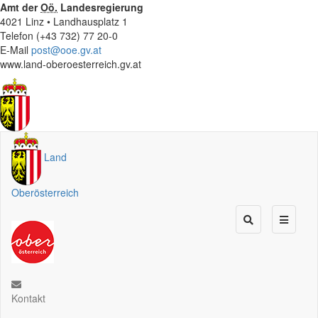
Amt der
Oö.
Landesregierung
4021 Linz • Landhausplatz 1
Telefon (+43 732) 77 20-0
E-Mail
post@ooe.gv.at
www.land-oberoesterreich.gv.at
Land
Oberösterreich
Kontakt