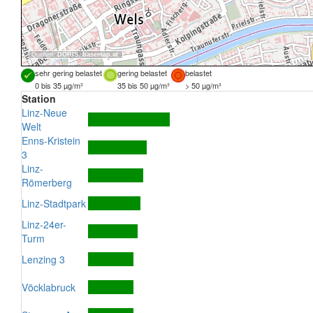
Quellen:
DORIS
,
basemap.at
sehr gering belastet
gering belastet
belastet
0 bis 35 µg/m³
35 bis 50 µg/m³
> 50 µg/m³
Station
Linz-Neue
Welt
Enns-Kristein
3
Linz-
Römerberg
Linz-Stadtpark
Linz-24er-
Turm
Lenzing 3
Vöcklabruck