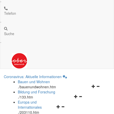
.
Telefon
.
Suche
.
Coronavirus: Aktuelle Informationen
Bauen und Wohnen
Navigationsm
.
/bauenundwohnen.htm
öffnen
Bildung und Forschung
Navigationsmenü
und
.
/133.htm
öffnen
schließen
Europa und
Navigationsmenü
und
Internationales
öffnen
schließen
.
/203110.htm