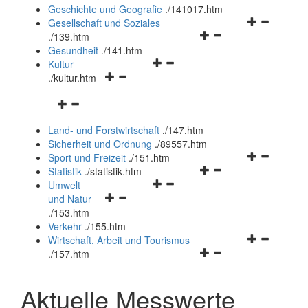
und
Geschichte und Geografie
.
/141017.htm
schließen
Navigationsm
Gesellschaft und Soziales
Navigationsmenü
öffnen
.
/139.htm
öffnen
und
Gesundheit
.
/141.htm
Navigationsmenü
und
schließen
Kultur
Navigationsmenü
öffnen
schließen
.
/kultur.htm
öffnen
und
Navigationsmenü
und
schließen
öffnen
schließen
Land- und Forstwirtschaft
.
/147.htm
und
Sicherheit und Ordnung
.
/89557.htm
schließen
Navigationsm
Sport und Freizeit
.
/151.htm
Navigationsmenü
öffnen
Statistik
.
/statistik.htm
Navigationsmenü
öffnen
und
Umwelt
Navigationsmenü
öffnen
und
schließen
und Natur
öffnen
und
schließen
.
/153.htm
und
schließen
Verkehr
.
/155.htm
schließen
Navigationsm
Wirtschaft, Arbeit und Tourismus
Navigationsmenü
öffnen
.
/157.htm
öffnen
und
und
schließen
Aktuelle Messwerte
schließen