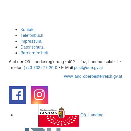
Kontakt
.
Telefonbuch
.
Impressum
.
Datenschutz
.
Barrierefreiheit
.
Amt der Oö. Landesregierung • 4021 Linz, Landhausplatz 1
•
Telefon
(+43 732) 77 20-0
• E-Mail
post@ooe.gv.at
www.land-oberoesterreich.gv.at
.
.
Oö.
Landtag
.