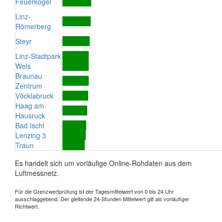
Feuerkogel
Linz-
Römerberg
Steyr
Linz-Stadtpark
Wels
Braunau
Zentrum
Vöcklabruck
Haag am
Hausruck
Bad Ischl
Lenzing 3
Traun
Es handelt sich um vorläufige Online-Rohdaten aus dem
Luftmessnetz.
Für die Grenzwertprüfung ist der Tagesmittelwert von 0 bis 24 Uhr
ausschlaggebend. Der gleitende 24-Stunden Mittelwert gilt als vorläufiger
Richtwert.