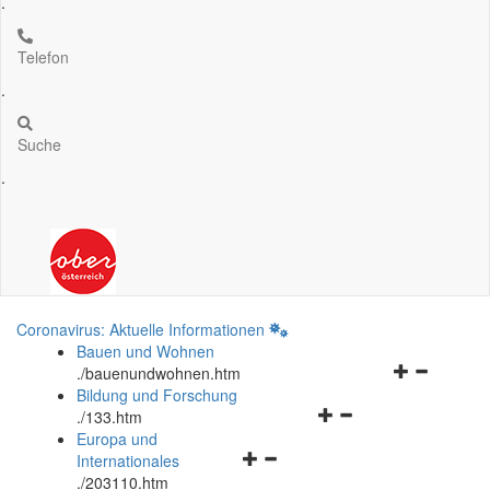
.
Telefon
.
Suche
.
Coronavirus: Aktuelle Informationen
Bauen und Wohnen
Navigationsm
.
/bauenundwohnen.htm
öffnen
Bildung und Forschung
Navigationsmenü
und
.
/133.htm
öffnen
schließen
Europa und
Navigationsmenü
und
Internationales
öffnen
schließen
.
/203110.htm