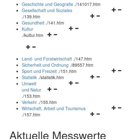
und
Geschichte und Geografie
.
/141017.htm
schließen
Navigationsm
Gesellschaft und Soziales
Navigationsmenü
öffnen
.
/139.htm
öffnen
und
Gesundheit
.
/141.htm
Navigationsmenü
und
schließen
Kultur
Navigationsmenü
öffnen
schließen
.
/kultur.htm
öffnen
und
Navigationsmenü
und
schließen
öffnen
schließen
Land- und Forstwirtschaft
.
/147.htm
und
Sicherheit und Ordnung
.
/89557.htm
schließen
Navigationsm
Sport und Freizeit
.
/151.htm
Navigationsmenü
öffnen
Statistik
.
/statistik.htm
Navigationsmenü
öffnen
und
Umwelt
Navigationsmenü
öffnen
und
schließen
und Natur
öffnen
und
schließen
.
/153.htm
und
schließen
Verkehr
.
/155.htm
schließen
Navigationsm
Wirtschaft, Arbeit und Tourismus
Navigationsmenü
öffnen
.
/157.htm
öffnen
und
und
schließen
Aktuelle Messwerte
schließen