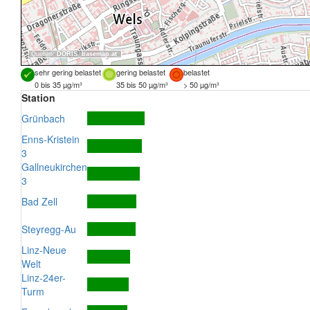
Quellen:
DORIS
,
basemap.at
sehr gering belastet
gering belastet
belastet
0 bis 35 µg/m³
35 bis 50 µg/m³
> 50 µg/m³
Station
Grünbach
Enns-Kristein
3
Gallneukirchen
3
Bad Zell
Steyregg-Au
Linz-Neue
Welt
Linz-24er-
Turm