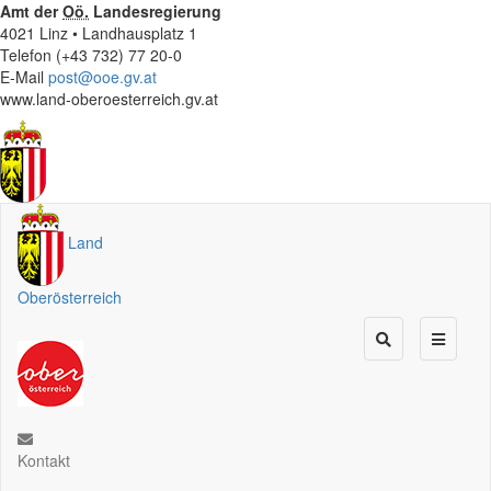
Amt der
Oö.
Landesregierung
4021 Linz • Landhausplatz 1
Telefon (+43 732) 77 20-0
E-Mail
post@ooe.gv.at
www.land-oberoesterreich.gv.at
Land
Oberösterreich
Kontakt