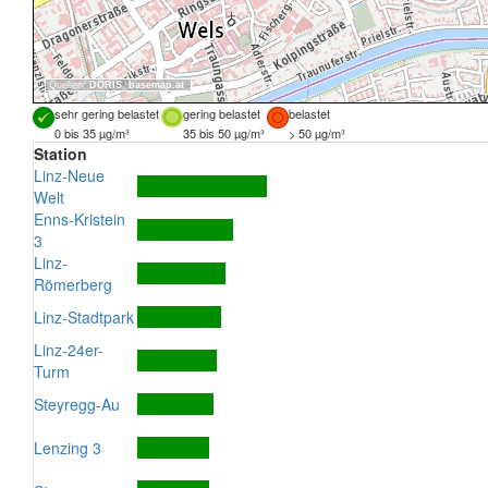
Quellen:
DORIS
,
basemap.at
sehr gering belastet
gering belastet
belastet
0 bis 35 µg/m³
35 bis 50 µg/m³
> 50 µg/m³
Station
Linz-Neue
Welt
Enns-Kristein
3
Linz-
Römerberg
Linz-Stadtpark
Linz-24er-
Turm
Steyregg-Au
Lenzing 3