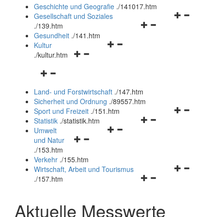
und
Geschichte und Geografie
.
/141017.htm
schließen
Navigationsm
Gesellschaft und Soziales
Navigationsmenü
öffnen
.
/139.htm
öffnen
und
Gesundheit
.
/141.htm
Navigationsmenü
und
schließen
Kultur
Navigationsmenü
öffnen
schließen
.
/kultur.htm
öffnen
und
Navigationsmenü
und
schließen
öffnen
schließen
Land- und Forstwirtschaft
.
/147.htm
und
Sicherheit und Ordnung
.
/89557.htm
schließen
Navigationsm
Sport und Freizeit
.
/151.htm
Navigationsmenü
öffnen
Statistik
.
/statistik.htm
Navigationsmenü
öffnen
und
Umwelt
Navigationsmenü
öffnen
und
schließen
und Natur
öffnen
und
schließen
.
/153.htm
und
schließen
Verkehr
.
/155.htm
schließen
Navigationsm
Wirtschaft, Arbeit und Tourismus
Navigationsmenü
öffnen
.
/157.htm
öffnen
und
und
schließen
Aktuelle Messwerte
schließen