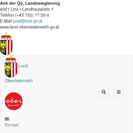
Amt der
Oö.
Landesregierung
4021 Linz • Landhausplatz 1
Telefon (+43 732) 77 20-0
E-Mail
post@ooe.gv.at
www.land-oberoesterreich.gv.at
Land
Oberösterreich
Kontakt