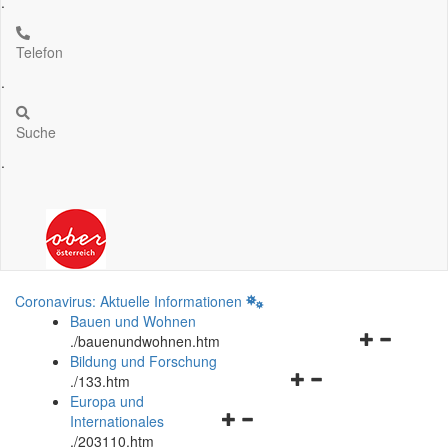
.
Telefon
.
Suche
.
Coronavirus: Aktuelle Informationen
Bauen und Wohnen
Navigationsm
.
/bauenundwohnen.htm
öffnen
Bildung und Forschung
Navigationsmenü
und
.
/133.htm
öffnen
schließen
Europa und
Navigationsmenü
und
Internationales
öffnen
schließen
.
/203110.htm