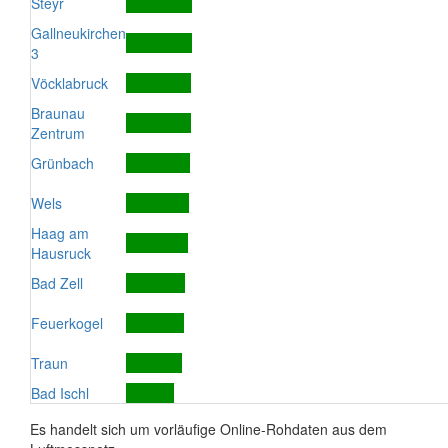
Steyr
Gallneukirchen
3
Vöcklabruck
Braunau
Zentrum
Grünbach
Wels
Haag am
Hausruck
Bad Zell
Feuerkogel
Traun
Bad Ischl
Es handelt sich um vorläufige Online-Rohdaten aus dem