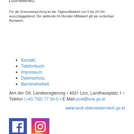
Luftmessnetz.
Für die Grenzwertprüfung ist der Tagesmittelwert von 0 bis 24 Uhr
ausschlaggebend. Der gleitende 24-Stunden Mittelwert gilt als vorläufiger
Richtwert.
Kontakt
.
Telefonbuch
.
Impressum
.
Datenschutz
.
Barrierefreiheit
.
Amt der Oö. Landesregierung • 4021 Linz, Landhausplatz 1
•
Telefon
(+43 732) 77 20-0
• E-Mail
post@ooe.gv.at
www.land-oberoesterreich.gv.at