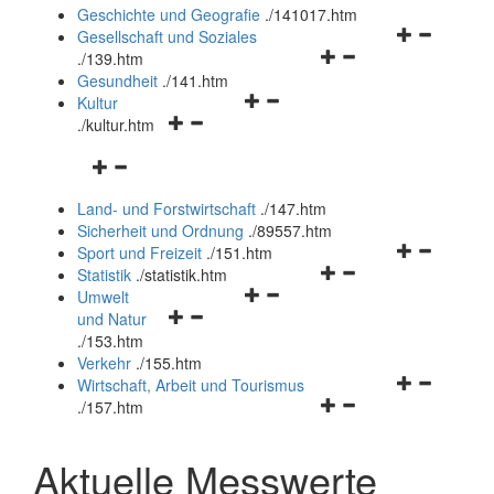
und
Geschichte und Geografie
.
/141017.htm
schließen
Navigationsm
Gesellschaft und Soziales
Navigationsmenü
öffnen
.
/139.htm
öffnen
und
Gesundheit
.
/141.htm
Navigationsmenü
und
schließen
Kultur
Navigationsmenü
öffnen
schließen
.
/kultur.htm
öffnen
und
Navigationsmenü
und
schließen
öffnen
schließen
Land- und Forstwirtschaft
.
/147.htm
und
Sicherheit und Ordnung
.
/89557.htm
schließen
Navigationsm
Sport und Freizeit
.
/151.htm
Navigationsmenü
öffnen
Statistik
.
/statistik.htm
Navigationsmenü
öffnen
und
Umwelt
Navigationsmenü
öffnen
und
schließen
und Natur
öffnen
und
schließen
.
/153.htm
und
schließen
Verkehr
.
/155.htm
schließen
Navigationsm
Wirtschaft, Arbeit und Tourismus
Navigationsmenü
öffnen
.
/157.htm
öffnen
und
und
schließen
Aktuelle Messwerte
schließen