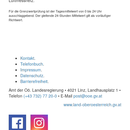
Luftmessnetz.
Für die Grenzwertprüfung ist der Tagesmittelwert von 0 bis 24 Uhr
ausschlaggebend. Der gleitende 24-Stunden Mittelwert gilt als vorläufiger
Richtwert.
Kontakt
.
Telefonbuch
.
Impressum
.
Datenschutz
.
Barrierefreiheit
.
Amt der Oö. Landesregierung • 4021 Linz, Landhausplatz 1
•
Telefon
(+43 732) 77 20-0
• E-Mail
post@ooe.gv.at
www.land-oberoesterreich.gv.at