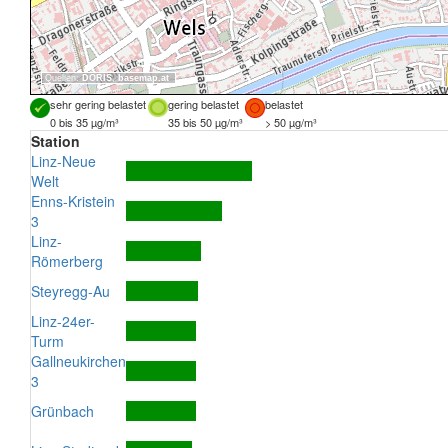
Quellen:
DORIS
,
basemap.at
sehr gering belastet
gering belastet
belastet
0 bis 35 µg/m³
35 bis 50 µg/m³
> 50 µg/m³
Station
Linz-Neue
Welt
Enns-Kristein
3
Linz-
Römerberg
Steyregg-Au
Linz-24er-
Turm
Gallneukirchen
3
Grünbach