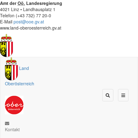
Amt der
Oö.
Landesregierung
4021 Linz • Landhausplatz 1
Telefon (+43 732) 77 20-0
E-Mail
post@ooe.gv.at
www.land-oberoesterreich.gv.at
Land
Oberösterreich
Kontakt