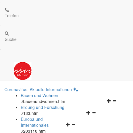
.
Telefon
.
Suche
.
Coronavirus: Aktuelle Informationen
Bauen und Wohnen
Navigationsm
.
/bauenundwohnen.htm
öffnen
Bildung und Forschung
Navigationsmenü
und
.
/133.htm
öffnen
schließen
Europa und
Navigationsmenü
und
Internationales
öffnen
schließen
.
/203110.htm