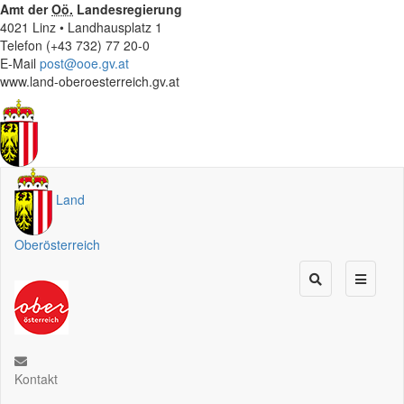
Amt der
Oö.
Landesregierung
4021 Linz • Landhausplatz 1
Telefon (+43 732) 77 20-0
E-Mail
post@ooe.gv.at
www.land-oberoesterreich.gv.at
Land
Oberösterreich
Kontakt