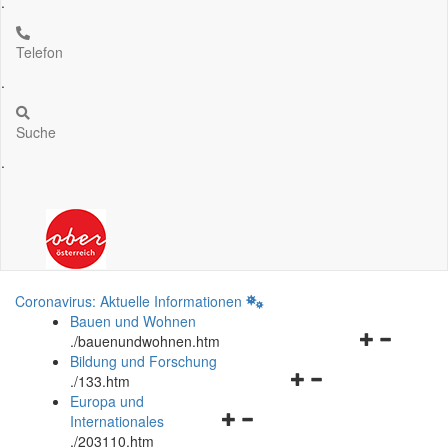
.
Telefon
.
Suche
.
Coronavirus: Aktuelle Informationen
Bauen und Wohnen
Navigationsm
.
/bauenundwohnen.htm
öffnen
Bildung und Forschung
Navigationsmenü
und
.
/133.htm
öffnen
schließen
Europa und
Navigationsmenü
und
Internationales
öffnen
schließen
.
/203110.htm