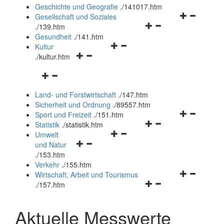
und
Geschichte und Geografie
.
/141017.htm
schließen
Navigationsm
Gesellschaft und Soziales
Navigationsmenü
öffnen
.
/139.htm
öffnen
und
Gesundheit
.
/141.htm
Navigationsmenü
und
schließen
Kultur
Navigationsmenü
öffnen
schließen
.
/kultur.htm
öffnen
und
Navigationsmenü
und
schließen
öffnen
schließen
Land- und Forstwirtschaft
.
/147.htm
und
Sicherheit und Ordnung
.
/89557.htm
schließen
Navigationsm
Sport und Freizeit
.
/151.htm
Navigationsmenü
öffnen
Statistik
.
/statistik.htm
Navigationsmenü
öffnen
und
Umwelt
Navigationsmenü
öffnen
und
schließen
und Natur
öffnen
und
schließen
.
/153.htm
und
schließen
Verkehr
.
/155.htm
schließen
Navigationsm
Wirtschaft, Arbeit und Tourismus
Navigationsmenü
öffnen
.
/157.htm
öffnen
und
und
schließen
Aktuelle Messwerte
schließen