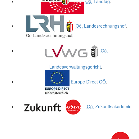
Oö.
Landtag
.
Oö.
Landesrechnungshof
.
Oö.
Landesverwaltungsgericht
.
Europe Direct
OÖ
.
Oö.
Zukunftsakademie
.