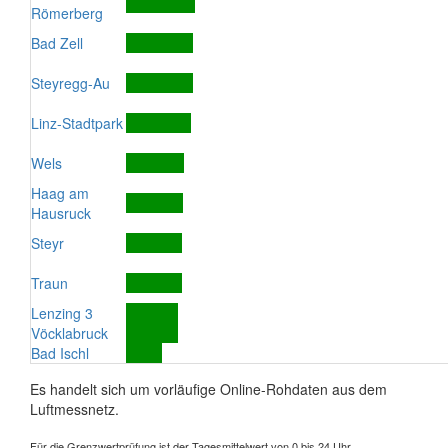
Römerberg
Bad Zell
Steyregg-Au
Linz-Stadtpark
Wels
Haag am
Hausruck
Steyr
Traun
Lenzing 3
Vöcklabruck
Bad Ischl
Es handelt sich um vorläufige Online-Rohdaten aus dem
Luftmessnetz.
Für die Grenzwertprüfung ist der Tagesmittelwert von 0 bis 24 Uhr