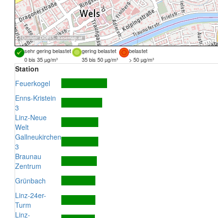
Quellen:
DORIS
,
basemap.at
sehr gering belastet
gering belastet
belastet
0 bis 35 µg/m³
35 bis 50 µg/m³
> 50 µg/m³
Station
Feuerkogel
Enns-Kristein
3
Linz-Neue
Welt
Gallneukirchen
3
Braunau
Zentrum
Grünbach
Linz-24er-
Turm
Linz-