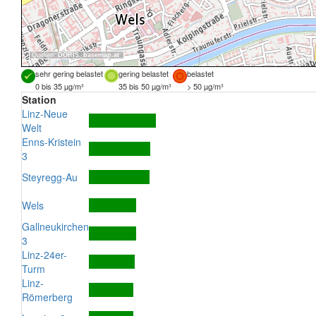
Quellen:
DORIS
,
basemap.at
sehr gering belastet
gering belastet
belastet
0 bis 35 µg/m³
35 bis 50 µg/m³
> 50 µg/m³
Station
Linz-Neue
Welt
Enns-Kristein
3
Steyregg-Au
Wels
Gallneukirchen
3
Linz-24er-
Turm
Linz-
Römerberg