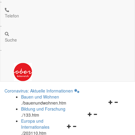
.
Telefon
.
Suche
.
Coronavirus: Aktuelle Informationen
Bauen und Wohnen
Navigationsm
.
/bauenundwohnen.htm
öffnen
Bildung und Forschung
Navigationsmenü
und
.
/133.htm
öffnen
schließen
Europa und
Navigationsmenü
und
Internationales
öffnen
schließen
.
/203110.htm