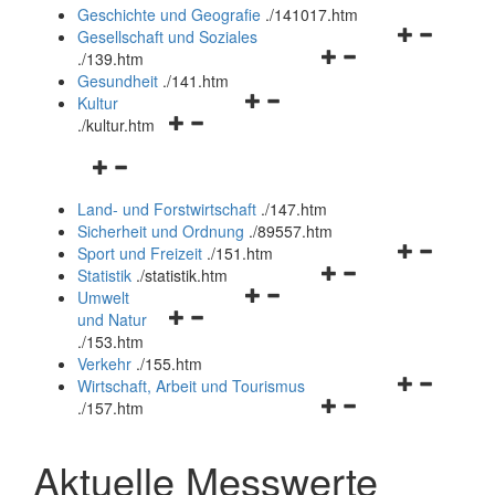
und
Geschichte und Geografie
.
/141017.htm
schließen
Navigationsm
Gesellschaft und Soziales
Navigationsmenü
öffnen
.
/139.htm
öffnen
und
Gesundheit
.
/141.htm
Navigationsmenü
und
schließen
Kultur
Navigationsmenü
öffnen
schließen
.
/kultur.htm
öffnen
und
Navigationsmenü
und
schließen
öffnen
schließen
Land- und Forstwirtschaft
.
/147.htm
und
Sicherheit und Ordnung
.
/89557.htm
schließen
Navigationsm
Sport und Freizeit
.
/151.htm
Navigationsmenü
öffnen
Statistik
.
/statistik.htm
Navigationsmenü
öffnen
und
Umwelt
Navigationsmenü
öffnen
und
schließen
und Natur
öffnen
und
schließen
.
/153.htm
und
schließen
Verkehr
.
/155.htm
schließen
Navigationsm
Wirtschaft, Arbeit und Tourismus
Navigationsmenü
öffnen
.
/157.htm
öffnen
und
und
schließen
Aktuelle Messwerte
schließen