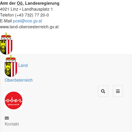
Amt der
Oö.
Landesregierung
4021 Linz • Landhausplatz 1
Telefon (+43 732) 77 20-0
E-Mail
post@ooe.gv.at
www.land-oberoesterreich.gv.at
Land
Oberösterreich
Kontakt