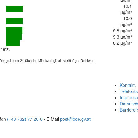
10.1
µg/m³
10.0
µg/m³
9.8 µg/m³
9.3 µg/m³
8.2 µg/m³
netz.
 gleitende 24-Stunden Mittelwert gilt als vorläufiger Richtwert.
Kontakt
.
Telefonb
Impress
Datensch
Barrierefr
efon
(+43 732) 77 20-0
• E-Mail
post@ooe.gv.at