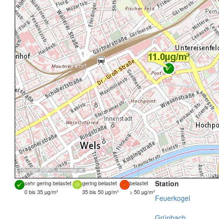
Quellen:
DORIS
,
basemap.at
Station
sehr gering belastet
gering belastet
belastet
0 bis 35 µg/m³
35 bis 50 µg/m³
> 50 µg/m³
Feuerkogel
Grünbach