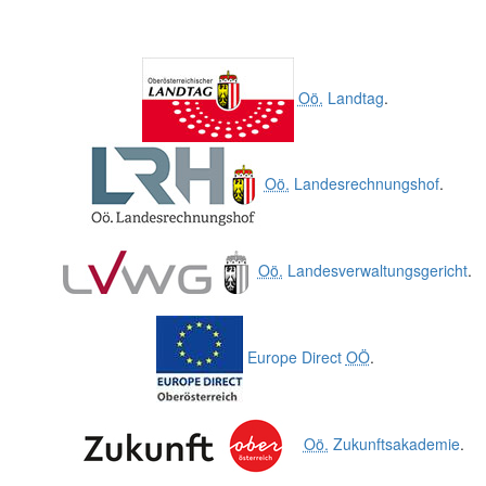
Oö.
Landtag
.
Oö.
Landesrechnungshof
.
Oö.
Landesverwaltungsgericht
.
Europe Direct
OÖ
.
Oö.
Zukunftsakademie
.