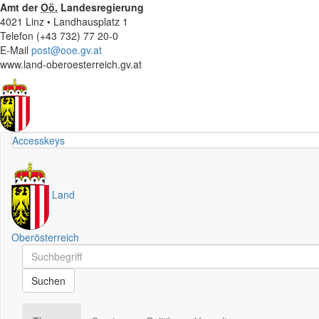
Amt der
Oö.
Landesregierung
4021 Linz • Landhausplatz 1
Telefon (+43 732) 77 20-0
E-Mail
post@ooe.gv.at
www.land-oberoesterreich.gv.at
Accesskeys
Land
Oberösterreich
Schnellsuche
Schnellsuche
Suchen