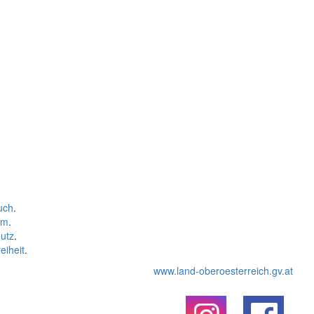
uch
.
um
.
utz
.
eiheit
.
www.land-oberoesterreich.gv.at