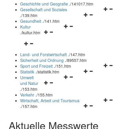
und
Geschichte und Geografie
.
/141017.htm
schließen
Navigationsm
Gesellschaft und Soziales
Navigationsmenü
öffnen
.
/139.htm
öffnen
und
Gesundheit
.
/141.htm
Navigationsmenü
und
schließen
Kultur
Navigationsmenü
öffnen
schließen
.
/kultur.htm
öffnen
und
Navigationsmenü
und
schließen
öffnen
schließen
Land- und Forstwirtschaft
.
/147.htm
und
Sicherheit und Ordnung
.
/89557.htm
schließen
Navigationsm
Sport und Freizeit
.
/151.htm
Navigationsmenü
öffnen
Statistik
.
/statistik.htm
Navigationsmenü
öffnen
und
Umwelt
Navigationsmenü
öffnen
und
schließen
und Natur
öffnen
und
schließen
.
/153.htm
und
schließen
Verkehr
.
/155.htm
schließen
Navigationsm
Wirtschaft, Arbeit und Tourismus
Navigationsmenü
öffnen
.
/157.htm
öffnen
und
und
schließen
Aktuelle Messwerte
schließen