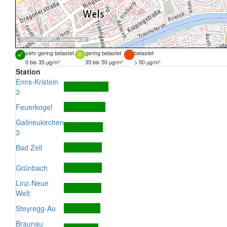
Quellen:
DORIS
,
basemap.at
sehr gering belastet
gering belastet
belastet
0 bis 35 µg/m³
35 bis 50 µg/m³
> 50 µg/m³
Station
Enns-Kristein
3
Feuerkogel
Gallneukirchen
3
Bad Zell
Grünbach
Linz-Neue
Welt
Steyregg-Au
Braunau