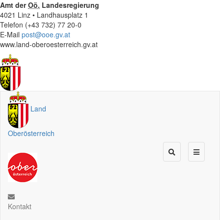
Amt der
Oö.
Landesregierung
4021 Linz • Landhausplatz 1
Telefon (+43 732) 77 20-0
E-Mail
post@ooe.gv.at
www.land-oberoesterreich.gv.at
Land
Oberösterreich
Kontakt