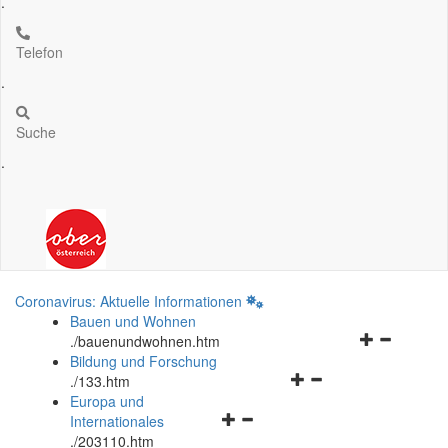
.
Telefon
.
Suche
.
Coronavirus: Aktuelle Informationen
Bauen und Wohnen
Navigationsm
.
/bauenundwohnen.htm
öffnen
Bildung und Forschung
Navigationsmenü
und
.
/133.htm
öffnen
schließen
Europa und
Navigationsmenü
und
Internationales
öffnen
schließen
.
/203110.htm