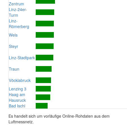
Zentrum
Linz-24er-
Turm
Linz-
Römerberg
Wels
Steyr
Linz-Stadtpark
Traun
Vöcklabruck
Lenzing 3
Haag am
Hausruck
Bad Ischl
Es handelt sich um vorläufige Online-Rohdaten aus dem
Luftmessnetz.