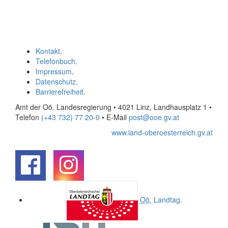
Kontakt
.
Telefonbuch
.
Impressum
.
Datenschutz
.
Barrierefreiheit
.
Amt der Oö. Landesregierung • 4021 Linz, Landhausplatz 1
•
Telefon
(+43 732) 77 20-0
• E-Mail
post@ooe.gv.at
www.land-oberoesterreich.gv.at
.
.
Oö.
Landtag
.