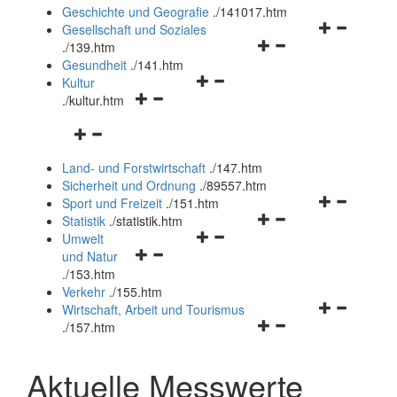
und
Geschichte und Geografie
.
/141017.htm
schließen
Navigationsm
Gesellschaft und Soziales
Navigationsmenü
öffnen
.
/139.htm
öffnen
und
Gesundheit
.
/141.htm
Navigationsmenü
und
schließen
Kultur
Navigationsmenü
öffnen
schließen
.
/kultur.htm
öffnen
und
Navigationsmenü
und
schließen
öffnen
schließen
Land- und Forstwirtschaft
.
/147.htm
und
Sicherheit und Ordnung
.
/89557.htm
schließen
Navigationsm
Sport und Freizeit
.
/151.htm
Navigationsmenü
öffnen
Statistik
.
/statistik.htm
Navigationsmenü
öffnen
und
Umwelt
Navigationsmenü
öffnen
und
schließen
und Natur
öffnen
und
schließen
.
/153.htm
und
schließen
Verkehr
.
/155.htm
schließen
Navigationsm
Wirtschaft, Arbeit und Tourismus
Navigationsmenü
öffnen
.
/157.htm
öffnen
und
und
schließen
Aktuelle Messwerte
schließen