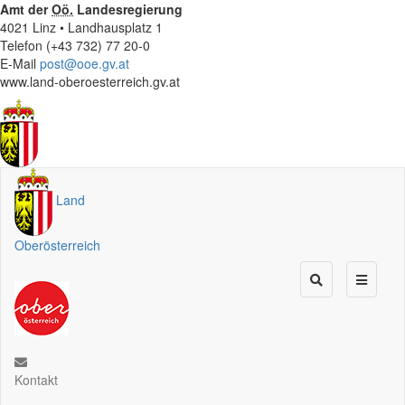
Amt der
Oö.
Landesregierung
4021 Linz • Landhausplatz 1
Telefon (+43 732) 77 20-0
E-Mail
post@ooe.gv.at
www.land-oberoesterreich.gv.at
Land
Oberösterreich
Kontakt