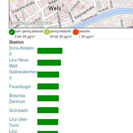
Quellen:
DORIS
,
basemap.at
sehr gering belastet
gering belastet
belastet
0 bis 35 µg/m³
35 bis 50 µg/m³
> 50 µg/m³
Station
Enns-Kristein
3
Linz-Neue
Welt
Gallneukirchen
3
Feuerkogel
Braunau
Zentrum
Grünbach
Linz-24er-
Turm
Linz-