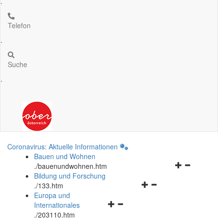
.
Telefon
.
Suche
.
Coronavirus: Aktuelle Informationen
Bauen und Wohnen
Navigationsm
.
/bauenundwohnen.htm
öffnen
Bildung und Forschung
Navigationsmenü
und
.
/133.htm
öffnen
schließen
Europa und
Navigationsmenü
und
Internationales
öffnen
schließen
.
/203110.htm