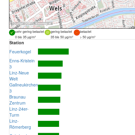
Quellen:
DORIS
,
basemap.at
sehr gering belastet
gering belastet
belastet
0 bis 35 µg/m³
35 bis 50 µg/m³
> 50 µg/m³
Station
Feuerkogel
Enns-Kristein
3
Linz-Neue
Welt
Gallneukirchen
3
Braunau
Zentrum
Linz-24er-
Turm
Linz-
Römerberg