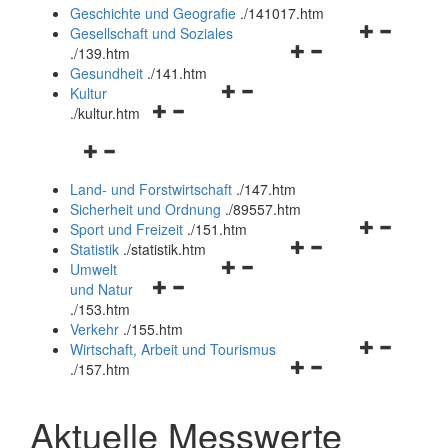
und
Geschichte und Geografie
.
/141017.htm
schließen
Navigationsm
Gesellschaft und Soziales
Navigationsmenü
öffnen
.
/139.htm
öffnen
und
Gesundheit
.
/141.htm
Navigationsmenü
und
schließen
Kultur
Navigationsmenü
öffnen
schließen
.
/kultur.htm
öffnen
und
Navigationsmenü
und
schließen
öffnen
schließen
Land- und Forstwirtschaft
.
/147.htm
und
Sicherheit und Ordnung
.
/89557.htm
schließen
Navigationsm
Sport und Freizeit
.
/151.htm
Navigationsmenü
öffnen
Statistik
.
/statistik.htm
Navigationsmenü
öffnen
und
Umwelt
Navigationsmenü
öffnen
und
schließen
und Natur
öffnen
und
schließen
.
/153.htm
und
schließen
Verkehr
.
/155.htm
schließen
Navigationsm
Wirtschaft, Arbeit und Tourismus
Navigationsmenü
öffnen
.
/157.htm
öffnen
und
und
schließen
Aktuelle Messwerte
schließen