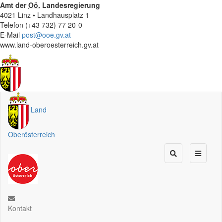
Amt der
Oö.
Landesregierung
4021 Linz • Landhausplatz 1
Telefon (+43 732) 77 20-0
E-Mail
post@ooe.gv.at
www.land-oberoesterreich.gv.at
Land
Oberösterreich
Kontakt