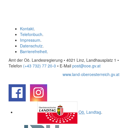
Kontakt
.
Telefonbuch
.
Impressum
.
Datenschutz
.
Barrierefreiheit
.
Amt der Oö. Landesregierung • 4021 Linz, Landhausplatz 1
•
Telefon
(+43 732) 77 20-0
• E-Mail
post@ooe.gv.at
www.land-oberoesterreich.gv.at
.
.
Oö.
Landtag
.