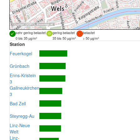
Quellen:
DORIS
,
basemap.at
sehr gering belastet
gering belastet
belastet
0 bis 35 µg/m³
35 bis 50 µg/m³
> 50 µg/m³
Station
Feuerkogel
Grünbach
Enns-Kristein
3
Gallneukirchen
3
Bad Zell
Steyregg-Au
Linz-Neue
Welt
Linz-