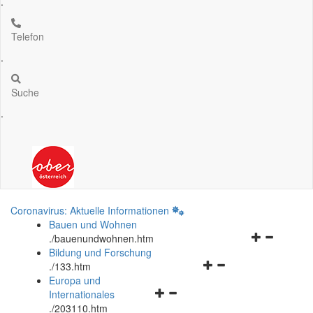
.
Telefon
.
Suche
.
Coronavirus: Aktuelle Informationen
Bauen und Wohnen
Navigationsm
.
/bauenundwohnen.htm
öffnen
Bildung und Forschung
Navigationsmenü
und
.
/133.htm
öffnen
schließen
Europa und
Navigationsmenü
und
Internationales
öffnen
schließen
.
/203110.htm