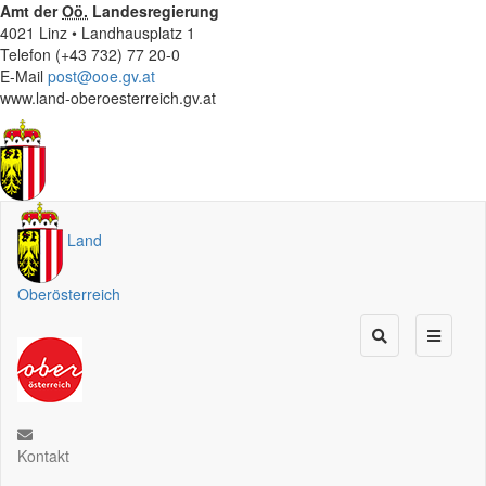
Amt der
Oö.
Landesregierung
4021 Linz • Landhausplatz 1
Telefon (+43 732) 77 20-0
E-Mail
post@ooe.gv.at
www.land-oberoesterreich.gv.at
Land
Oberösterreich
Kontakt