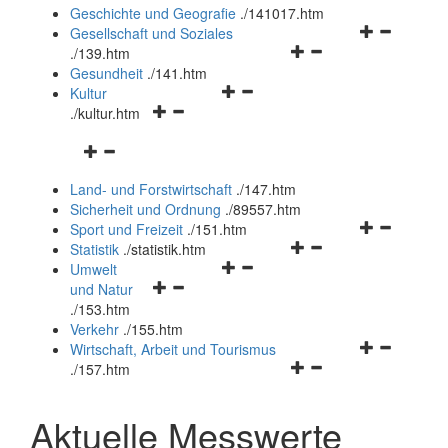
und
Geschichte und Geografie
.
/141017.htm
schließen
Navigationsm
Gesellschaft und Soziales
Navigationsmenü
öffnen
.
/139.htm
öffnen
und
Gesundheit
.
/141.htm
Navigationsmenü
und
schließen
Kultur
Navigationsmenü
öffnen
schließen
.
/kultur.htm
öffnen
und
Navigationsmenü
und
schließen
öffnen
schließen
Land- und Forstwirtschaft
.
/147.htm
und
Sicherheit und Ordnung
.
/89557.htm
schließen
Navigationsm
Sport und Freizeit
.
/151.htm
Navigationsmenü
öffnen
Statistik
.
/statistik.htm
Navigationsmenü
öffnen
und
Umwelt
Navigationsmenü
öffnen
und
schließen
und Natur
öffnen
und
schließen
.
/153.htm
und
schließen
Verkehr
.
/155.htm
schließen
Navigationsm
Wirtschaft, Arbeit und Tourismus
Navigationsmenü
öffnen
.
/157.htm
öffnen
und
und
schließen
Aktuelle Messwerte
schließen