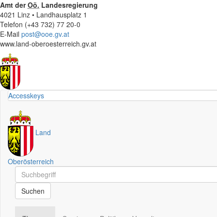
Amt der
Oö.
Landesregierung
4021 Linz • Landhausplatz 1
Telefon (+43 732) 77 20-0
E-Mail
post@ooe.gv.at
www.land-oberoesterreich.gv.at
Accesskeys
Land
Oberösterreich
Schnellsuche
Schnellsuche
Suchen