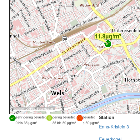
Quellen:
DORIS
,
basemap.at
Station
sehr gering belastet
gering belastet
belastet
0 bis 35 µg/m³
35 bis 50 µg/m³
> 50 µg/m³
Enns-Kristein 3
Feuerkogel