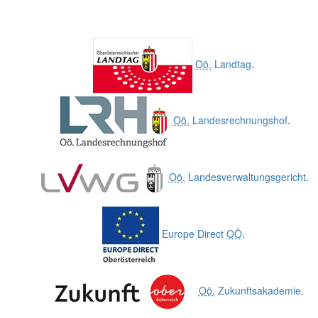
Oö.
Landtag
.
Oö.
Landesrechnungshof
.
Oö.
Landesverwaltungsgericht
.
Europe Direct
OÖ
.
Oö.
Zukunftsakademie
.