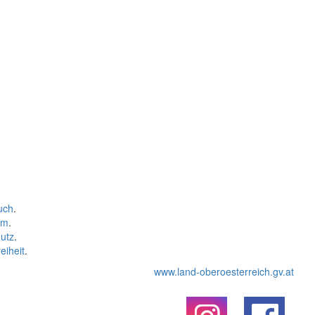
uch
.
um
.
utz
.
eiheit
.
www.land-oberoesterreich.gv.at