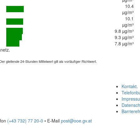
10.4
µg/m³
10.1
µg/m³
9.8 µg/m³
9.3 µg/m³
7.8 µg/m³
netz.
 gleitende 24-Stunden Mittelwert gilt als vorläufiger Richtwert.
Kontakt
.
Telefonb
Impress
Datensch
Barrierefr
efon
(+43 732) 77 20-0
• E-Mail
post@ooe.gv.at