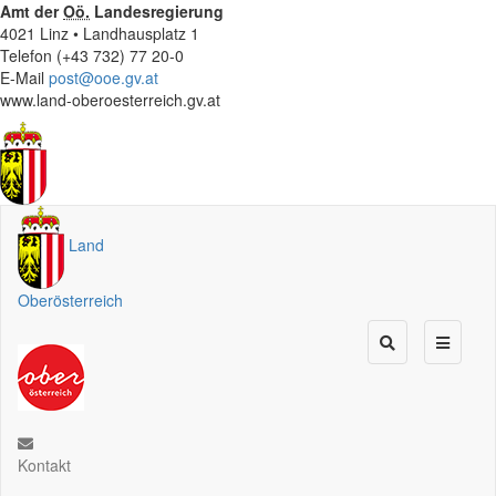
Amt der
Oö.
Landesregierung
4021 Linz • Landhausplatz 1
Telefon (+43 732) 77 20-0
E-Mail
post@ooe.gv.at
www.land-oberoesterreich.gv.at
Land
Oberösterreich
Kontakt