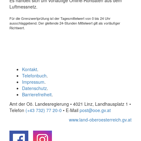
Es handelt sich um vorläufige Online-Rohdaten aus dem
Luftmessnetz.
Für die Grenzwertprüfung ist der Tagesmittelwert von 0 bis 24 Uhr
ausschlaggebend. Der gleitende 24-Stunden Mittelwert gilt als vorläufiger
Richtwert.
Kontakt
.
Telefonbuch
.
Impressum
.
Datenschutz
.
Barrierefreiheit
.
Amt der Oö. Landesregierung • 4021 Linz, Landhausplatz 1
•
Telefon
(+43 732) 77 20-0
• E-Mail
post@ooe.gv.at
www.land-oberoesterreich.gv.at