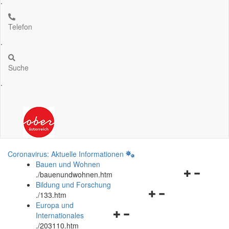
.
Telefon
.
Suche
.
Coronavirus: Aktuelle Informationen
Bauen und Wohnen
Navigationsm
.
/bauenundwohnen.htm
öffnen
Bildung und Forschung
Navigationsmenü
und
.
/133.htm
öffnen
schließen
Europa und
Navigationsmenü
und
Internationales
öffnen
schließen
.
/203110.htm