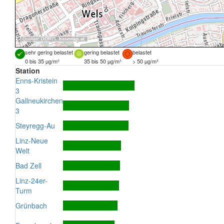
Quellen:
DORIS
,
basemap.at
sehr gering belastet
gering belastet
belastet
0 bis 35 µg/m³
35 bis 50 µg/m³
> 50 µg/m³
Station
Enns-Kristein
3
Gallneukirchen
3
Steyregg-Au
Linz-Neue
Welt
Bad Zell
Linz-24er-
Turm
Grünbach