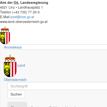
Amt der
Oö.
Landesregierung
4021 Linz • Landhausplatz 1
Telefon (+43 732) 77 20-0
E-Mail
post@ooe.gv.at
www.land-oberoesterreich.gv.at
Accesskeys
Land
Oberösterreich
Schnellsuche
Schnellsuche
Suchen