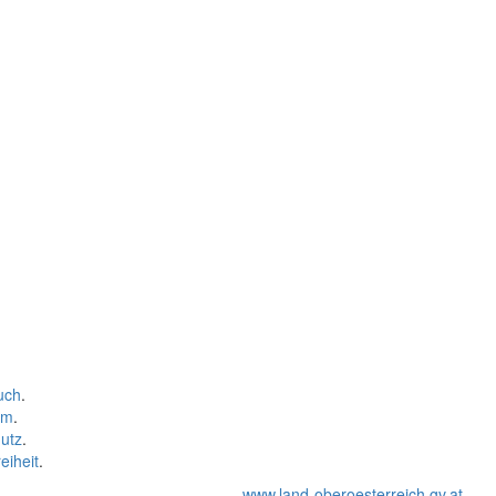
uch
.
um
.
utz
.
eiheit
.
www.land-oberoesterreich.gv.at