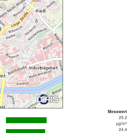
Messwert
25.2
µg/m³
24.4