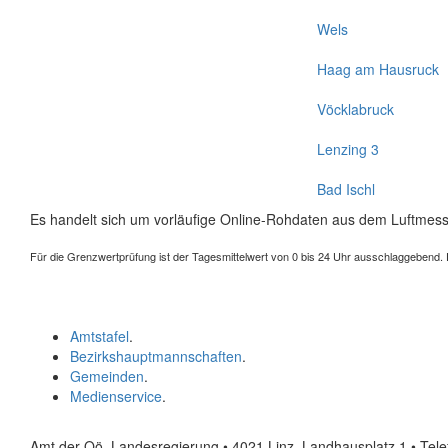
Wels
Haag am Hausruck
Vöcklabruck
Lenzing 3
Bad Ischl
Es handelt sich um vorläufige Online-Rohdaten aus dem Luftmess
Für die Grenzwertprüfung ist der Tagesmittelwert von 0 bis 24 Uhr ausschlaggebend. Der
Amtstafel
.
Bezirkshauptmannschaften
.
Gemeinden
.
Medienservice
.
Amt der Oö. Landesregierung • 4021 Linz, Landhausplatz 1
• Tel