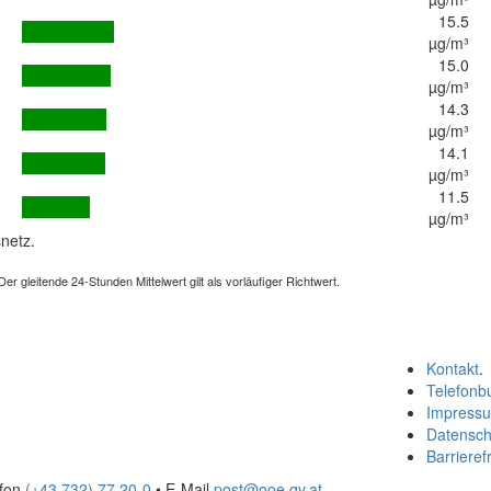
15.5
µg/m³
15.0
µg/m³
14.3
µg/m³
14.1
µg/m³
11.5
µg/m³
netz.
 gleitende 24-Stunden Mittelwert gilt als vorläufiger Richtwert.
Kontakt
.
Telefonb
Impress
Datensch
Barrierefr
efon
(+43 732) 77 20-0
• E-Mail
post@ooe.gv.at