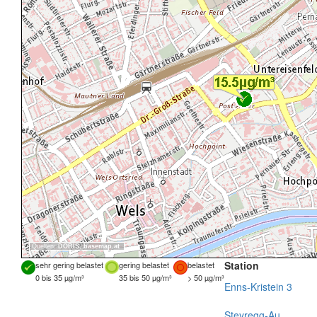
Quellen:
DORIS
,
basemap.at
Station
sehr gering belastet
gering belastet
belastet
0 bis 35 µg/m³
35 bis 50 µg/m³
> 50 µg/m³
Enns-Kristein 3
Steyregg-Au