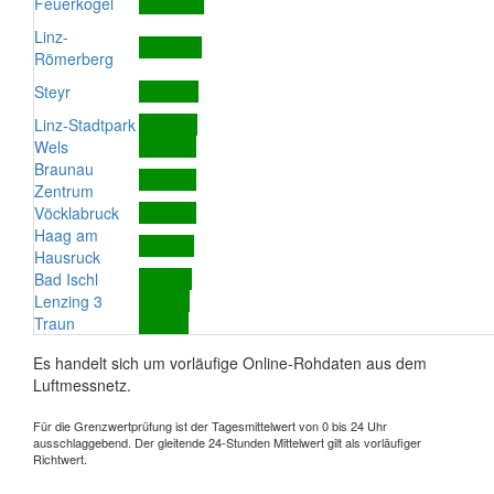
Feuerkogel
Linz-
Römerberg
Steyr
Linz-Stadtpark
Wels
Braunau
Zentrum
Vöcklabruck
Haag am
Hausruck
Bad Ischl
Lenzing 3
Traun
Es handelt sich um vorläufige Online-Rohdaten aus dem
Luftmessnetz.
Für die Grenzwertprüfung ist der Tagesmittelwert von 0 bis 24 Uhr
ausschlaggebend. Der gleitende 24-Stunden Mittelwert gilt als vorläufiger
Richtwert.