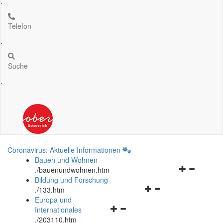
.
Telefon
.
Suche
.
Coronavirus: Aktuelle Informationen
Bauen und Wohnen
Navigationsm
.
/bauenundwohnen.htm
öffnen
Bildung und Forschung
Navigationsmenü
und
.
/133.htm
öffnen
schließen
Europa und
Navigationsmenü
und
Internationales
öffnen
schließen
.
/203110.htm