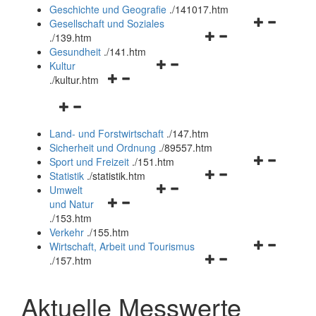
und
Geschichte und Geografie
.
/141017.htm
schließen
Navigationsm
Gesellschaft und Soziales
Navigationsmenü
öffnen
.
/139.htm
öffnen
und
Gesundheit
.
/141.htm
Navigationsmenü
und
schließen
Kultur
Navigationsmenü
öffnen
schließen
.
/kultur.htm
öffnen
und
Navigationsmenü
und
schließen
öffnen
schließen
Land- und Forstwirtschaft
.
/147.htm
und
Sicherheit und Ordnung
.
/89557.htm
schließen
Navigationsm
Sport und Freizeit
.
/151.htm
Navigationsmenü
öffnen
Statistik
.
/statistik.htm
Navigationsmenü
öffnen
und
Umwelt
Navigationsmenü
öffnen
und
schließen
und Natur
öffnen
und
schließen
.
/153.htm
und
schließen
Verkehr
.
/155.htm
schließen
Navigationsm
Wirtschaft, Arbeit und Tourismus
Navigationsmenü
öffnen
.
/157.htm
öffnen
und
und
schließen
Aktuelle Messwerte
schließen