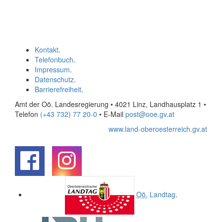
Kontakt
.
Telefonbuch
.
Impressum
.
Datenschutz
.
Barrierefreiheit
.
Amt der Oö. Landesregierung • 4021 Linz, Landhausplatz 1
•
Telefon
(+43 732) 77 20-0
• E-Mail
post@ooe.gv.at
www.land-oberoesterreich.gv.at
.
.
Oö.
Landtag
.