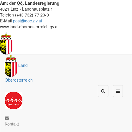
Amt der
Oö.
Landesregierung
4021 Linz • Landhausplatz 1
Telefon (+43 732) 77 20-0
E-Mail
post@ooe.gv.at
www.land-oberoesterreich.gv.at
Land
Oberösterreich
Kontakt