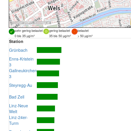
Quellen:
DORIS
,
basemap.at
sehr gering belastet
gering belastet
belastet
0 bis 35 µg/m³
35 bis 50 µg/m³
> 50 µg/m³
Station
Grünbach
Enns-Kristein
3
Gallneukirchen
3
Steyregg-Au
Bad Zell
Linz-Neue
Welt
Linz-24er-
Turm