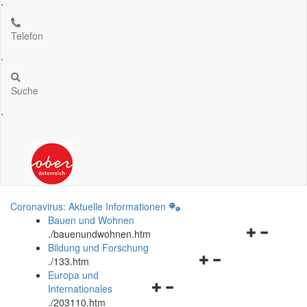
.
Telefon
.
Suche
.
Coronavirus: Aktuelle Informationen
Bauen und Wohnen
Navigationsm
.
/bauenundwohnen.htm
öffnen
Bildung und Forschung
Navigationsmenü
und
.
/133.htm
öffnen
schließen
Europa und
Navigationsmenü
und
Internationales
öffnen
schließen
.
/203110.htm