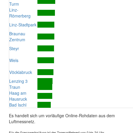
Turm
Linz-
Römerberg
Linz-Stadtpark
Braunau
Zentrum
Steyr
Wels
Vöcklabruck
Lenzing 3
Traun
Haag am
Hausruck
Bad Ischl
Es handelt sich um vorläufige Online-Rohdaten aus dem
Luftmessnetz.
Für die Grenzwertprüfung ist der Tagesmittelwert von 0 bis 24 Uhr