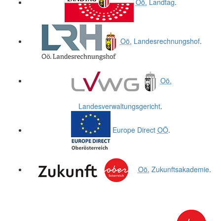
Oö.
Landtag
.
Oö.
Landesrechnungshof
.
Oö.
Landesverwaltungsgericht
.
Europe Direct
OÖ
.
Oö.
Zukunftsakademie
.