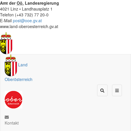
Amt der
Oö.
Landesregierung
4021 Linz • Landhausplatz 1
Telefon (+43 732) 77 20-0
E-Mail
post@ooe.gv.at
www.land-oberoesterreich.gv.at
Land
Oberösterreich
Kontakt