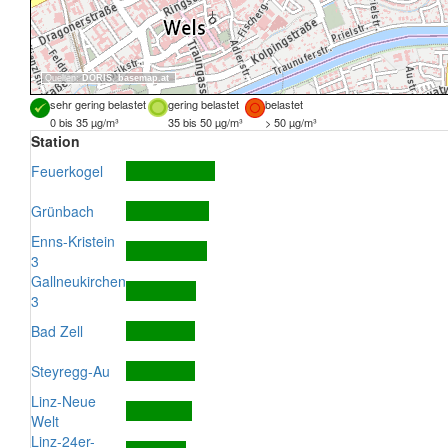
Quellen:
DORIS
,
basemap.at
sehr gering belastet
gering belastet
belastet
0 bis 35 µg/m³
35 bis 50 µg/m³
> 50 µg/m³
Station
Feuerkogel
Grünbach
Enns-Kristein
3
Gallneukirchen
3
Bad Zell
Steyregg-Au
Linz-Neue
Welt
Linz-24er-