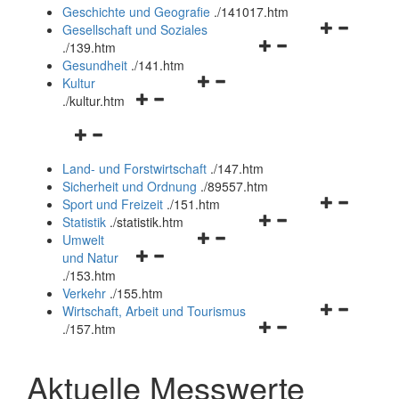
und
Geschichte und Geografie
.
/141017.htm
schließen
Navigationsm
Gesellschaft und Soziales
Navigationsmenü
öffnen
.
/139.htm
öffnen
und
Gesundheit
.
/141.htm
Navigationsmenü
und
schließen
Kultur
Navigationsmenü
öffnen
schließen
.
/kultur.htm
öffnen
und
Navigationsmenü
und
schließen
öffnen
schließen
Land- und Forstwirtschaft
.
/147.htm
und
Sicherheit und Ordnung
.
/89557.htm
schließen
Navigationsm
Sport und Freizeit
.
/151.htm
Navigationsmenü
öffnen
Statistik
.
/statistik.htm
Navigationsmenü
öffnen
und
Umwelt
Navigationsmenü
öffnen
und
schließen
und Natur
öffnen
und
schließen
.
/153.htm
und
schließen
Verkehr
.
/155.htm
schließen
Navigationsm
Wirtschaft, Arbeit und Tourismus
Navigationsmenü
öffnen
.
/157.htm
öffnen
und
und
schließen
Aktuelle Messwerte
schließen