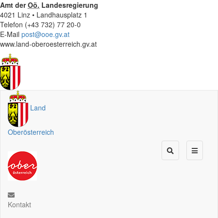
Amt der
Oö.
Landesregierung
4021 Linz • Landhausplatz 1
Telefon (+43 732) 77 20-0
E-Mail
post@ooe.gv.at
www.land-oberoesterreich.gv.at
Land
Oberösterreich
Kontakt