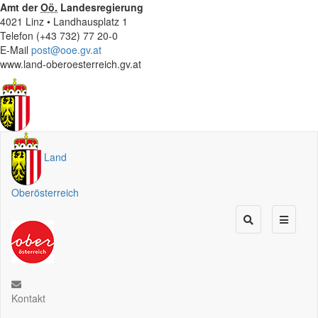
Amt der
Oö.
Landesregierung
4021 Linz • Landhausplatz 1
Telefon (+43 732) 77 20-0
E-Mail
post@ooe.gv.at
www.land-oberoesterreich.gv.at
Land
Oberösterreich
Kontakt