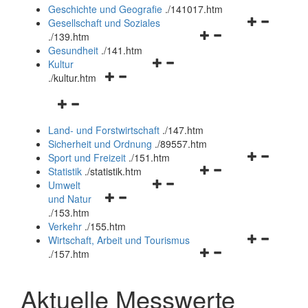
und
Geschichte und Geografie
.
/141017.htm
schließen
Navigationsm
Gesellschaft und Soziales
Navigationsmenü
öffnen
.
/139.htm
öffnen
und
Gesundheit
.
/141.htm
Navigationsmenü
und
schließen
Kultur
Navigationsmenü
öffnen
schließen
.
/kultur.htm
öffnen
und
Navigationsmenü
und
schließen
öffnen
schließen
Land- und Forstwirtschaft
.
/147.htm
und
Sicherheit und Ordnung
.
/89557.htm
schließen
Navigationsm
Sport und Freizeit
.
/151.htm
Navigationsmenü
öffnen
Statistik
.
/statistik.htm
Navigationsmenü
öffnen
und
Umwelt
Navigationsmenü
öffnen
und
schließen
und Natur
öffnen
und
schließen
.
/153.htm
und
schließen
Verkehr
.
/155.htm
schließen
Navigationsm
Wirtschaft, Arbeit und Tourismus
Navigationsmenü
öffnen
.
/157.htm
öffnen
und
und
schließen
Aktuelle Messwerte
schließen