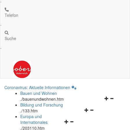
.
Telefon
.
Suche
.
Coronavirus: Aktuelle Informationen
Bauen und Wohnen
Navigationsm
.
/bauenundwohnen.htm
öffnen
Bildung und Forschung
Navigationsmenü
und
.
/133.htm
öffnen
schließen
Europa und
Navigationsmenü
und
Internationales
öffnen
schließen
.
/203110.htm