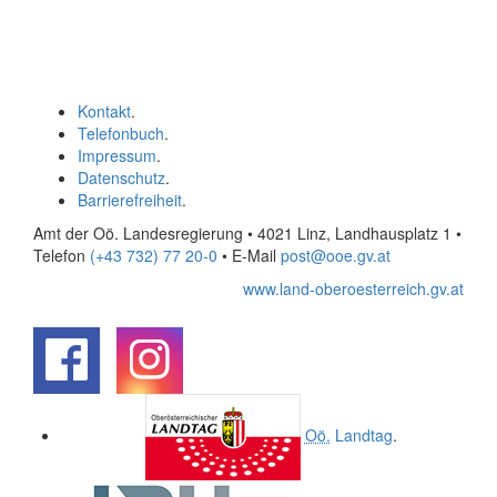
Kontakt
.
Telefonbuch
.
Impressum
.
Datenschutz
.
Barrierefreiheit
.
Amt der Oö. Landesregierung • 4021 Linz, Landhausplatz 1
•
Telefon
(+43 732) 77 20-0
• E-Mail
post@ooe.gv.at
www.land-oberoesterreich.gv.at
.
.
Oö.
Landtag
.