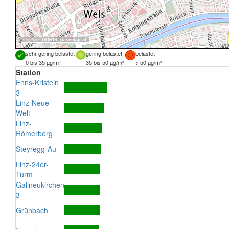
Quellen:
DORIS
,
basemap.at
sehr gering belastet
gering belastet
belastet
0 bis 35 µg/m³
35 bis 50 µg/m³
> 50 µg/m³
Station
Enns-Kristein
3
Linz-Neue
Welt
Linz-
Römerberg
Steyregg-Au
Linz-24er-
Turm
Gallneukirchen
3
Grünbach