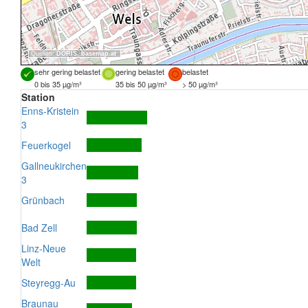
Quellen:
DORIS
,
basemap.at
sehr gering belastet
gering belastet
belastet
0 bis 35 µg/m³
35 bis 50 µg/m³
> 50 µg/m³
Station
Enns-Kristein
3
Feuerkogel
Gallneukirchen
3
Grünbach
Bad Zell
Linz-Neue
Welt
Steyregg-Au
Braunau