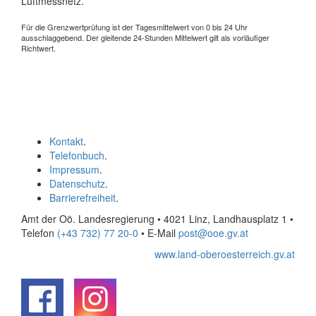
Luftmessnetz.
Für die Grenzwertprüfung ist der Tagesmittelwert von 0 bis 24 Uhr
ausschlaggebend. Der gleitende 24-Stunden Mittelwert gilt als vorläufiger
Richtwert.
Kontakt
.
Telefonbuch
.
Impressum
.
Datenschutz
.
Barrierefreiheit
.
Amt der Oö. Landesregierung • 4021 Linz, Landhausplatz 1
•
Telefon
(+43 732) 77 20-0
• E-Mail
post@ooe.gv.at
www.land-oberoesterreich.gv.at