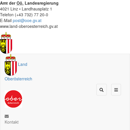
Amt der
Oö.
Landesregierung
4021 Linz • Landhausplatz 1
Telefon (+43 732) 77 20-0
E-Mail
post@ooe.gv.at
www.land-oberoesterreich.gv.at
Land
Oberösterreich
Kontakt