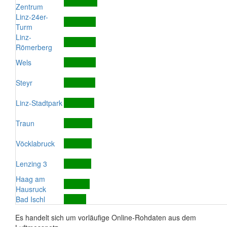
Zentrum
Linz-24er-
Turm
Linz-
Römerberg
Wels
Steyr
Linz-Stadtpark
Traun
Vöcklabruck
Lenzing 3
Haag am
Hausruck
Bad Ischl
Es handelt sich um vorläufige Online-Rohdaten aus dem