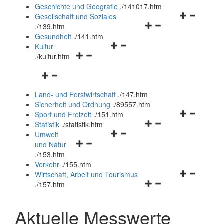
und
Geschichte und Geografie
.
/141017.htm
schließen
Navigationsm
Gesellschaft und Soziales
Navigationsmenü
öffnen
.
/139.htm
öffnen
und
Gesundheit
.
/141.htm
Navigationsmenü
und
schließen
Kultur
Navigationsmenü
öffnen
schließen
.
/kultur.htm
öffnen
und
Navigationsmenü
und
schließen
öffnen
schließen
Land- und Forstwirtschaft
.
/147.htm
und
Sicherheit und Ordnung
.
/89557.htm
schließen
Navigationsm
Sport und Freizeit
.
/151.htm
Navigationsmenü
öffnen
Statistik
.
/statistik.htm
Navigationsmenü
öffnen
und
Umwelt
Navigationsmenü
öffnen
und
schließen
und Natur
öffnen
und
schließen
.
/153.htm
und
schließen
Verkehr
.
/155.htm
schließen
Navigationsm
Wirtschaft, Arbeit und Tourismus
Navigationsmenü
öffnen
.
/157.htm
öffnen
und
und
schließen
Aktuelle Messwerte
schließen