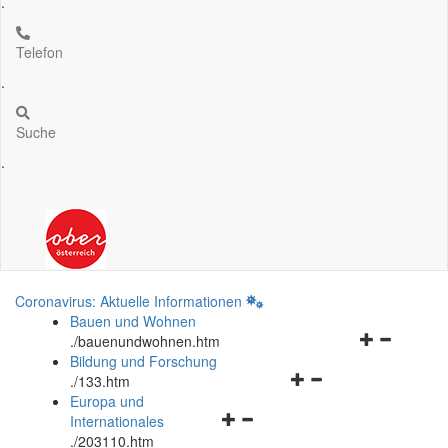
.
Telefon
.
Suche
.
Coronavirus: Aktuelle Informationen
Bauen und Wohnen
Navigationsm
.
/bauenundwohnen.htm
öffnen
Bildung und Forschung
Navigationsmenü
und
.
/133.htm
öffnen
schließen
Europa und
Navigationsmenü
und
Internationales
öffnen
schließen
.
/203110.htm