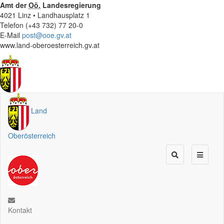
Amt der
Oö.
Landesregierung
4021 Linz • Landhausplatz 1
Telefon (+43 732) 77 20-0
E-Mail
post@ooe.gv.at
www.land-oberoesterreich.gv.at
Land
Oberösterreich
Kontakt