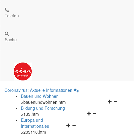
.
Telefon
.
Suche
.
Coronavirus: Aktuelle Informationen
Bauen und Wohnen
Navigationsm
.
/bauenundwohnen.htm
öffnen
Bildung und Forschung
Navigationsmenü
und
.
/133.htm
öffnen
schließen
Europa und
Navigationsmenü
und
Internationales
öffnen
schließen
.
/203110.htm