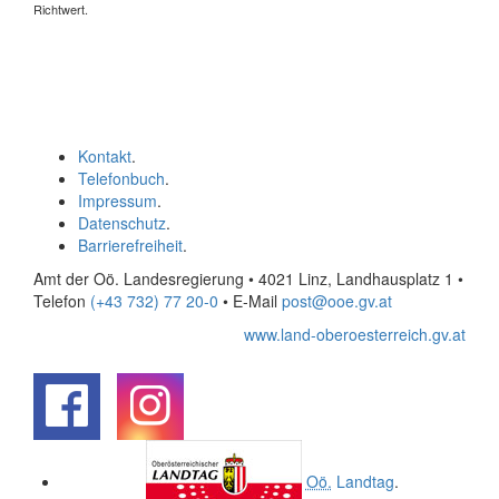
Richtwert.
Kontakt
.
Telefonbuch
.
Impressum
.
Datenschutz
.
Barrierefreiheit
.
Amt der Oö. Landesregierung • 4021 Linz, Landhausplatz 1
•
Telefon
(+43 732) 77 20-0
• E-Mail
post@ooe.gv.at
www.land-oberoesterreich.gv.at
.
.
Oö.
Landtag
.