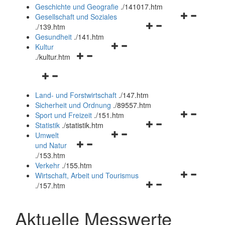
und
Geschichte und Geografie
.
/141017.htm
schließen
Navigationsm
Gesellschaft und Soziales
Navigationsmenü
öffnen
.
/139.htm
öffnen
und
Gesundheit
.
/141.htm
Navigationsmenü
und
schließen
Kultur
Navigationsmenü
öffnen
schließen
.
/kultur.htm
öffnen
und
Navigationsmenü
und
schließen
öffnen
schließen
Land- und Forstwirtschaft
.
/147.htm
und
Sicherheit und Ordnung
.
/89557.htm
schließen
Navigationsm
Sport und Freizeit
.
/151.htm
Navigationsmenü
öffnen
Statistik
.
/statistik.htm
Navigationsmenü
öffnen
und
Umwelt
Navigationsmenü
öffnen
und
schließen
und Natur
öffnen
und
schließen
.
/153.htm
und
schließen
Verkehr
.
/155.htm
schließen
Navigationsm
Wirtschaft, Arbeit und Tourismus
Navigationsmenü
öffnen
.
/157.htm
öffnen
und
und
schließen
Aktuelle Messwerte
schließen