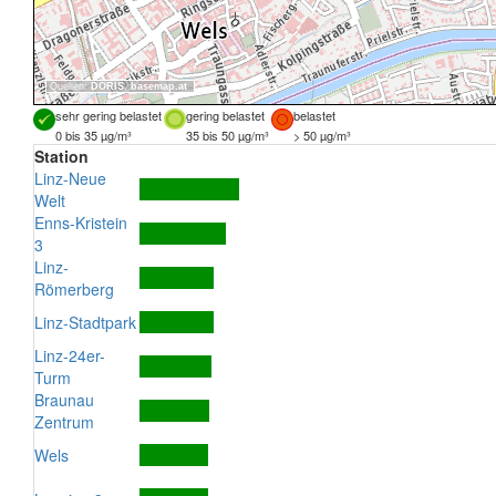
Quellen:
DORIS
,
basemap.at
sehr gering belastet
gering belastet
belastet
0 bis 35 µg/m³
35 bis 50 µg/m³
> 50 µg/m³
Station
Linz-Neue
Welt
Enns-Kristein
3
Linz-
Römerberg
Linz-Stadtpark
Linz-24er-
Turm
Braunau
Zentrum
Wels