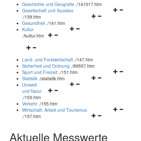
und
Geschichte und Geografie
.
/141017.htm
schließen
Navigationsm
Gesellschaft und Soziales
Navigationsmenü
öffnen
.
/139.htm
öffnen
und
Gesundheit
.
/141.htm
Navigationsmenü
und
schließen
Kultur
Navigationsmenü
öffnen
schließen
.
/kultur.htm
öffnen
und
Navigationsmenü
und
schließen
öffnen
schließen
Land- und Forstwirtschaft
.
/147.htm
und
Sicherheit und Ordnung
.
/89557.htm
schließen
Navigationsm
Sport und Freizeit
.
/151.htm
Navigationsmenü
öffnen
Statistik
.
/statistik.htm
Navigationsmenü
öffnen
und
Umwelt
Navigationsmenü
öffnen
und
schließen
und Natur
öffnen
und
schließen
.
/153.htm
und
schließen
Verkehr
.
/155.htm
schließen
Navigationsm
Wirtschaft, Arbeit und Tourismus
Navigationsmenü
öffnen
.
/157.htm
öffnen
und
und
schließen
Aktuelle Messwerte
schließen