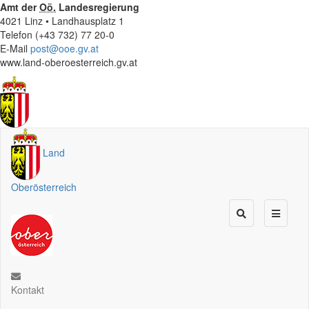
Amt der
Oö.
Landesregierung
4021 Linz • Landhausplatz 1
Telefon (+43 732) 77 20-0
E-Mail
post@ooe.gv.at
www.land-oberoesterreich.gv.at
Land
Oberösterreich
Kontakt