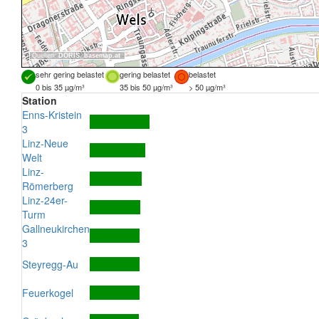
Quellen:
DORIS
,
basemap.at
sehr gering belastet
gering belastet
belastet
0 bis 35 µg/m³
35 bis 50 µg/m³
> 50 µg/m³
Station
Enns-Kristein
3
Linz-Neue
Welt
Linz-
Römerberg
Linz-24er-
Turm
Gallneukirchen
3
Steyregg-Au
Feuerkogel