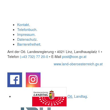
Kontakt
.
Telefonbuch
.
Impressum
.
Datenschutz
.
Barrierefreiheit
.
Amt der Oö. Landesregierung • 4021 Linz, Landhausplatz 1
•
Telefon
(+43 732) 77 20-0
• E-Mail
post@ooe.gv.at
www.land-oberoesterreich.gv.at
.
.
Oö.
Landtag
.