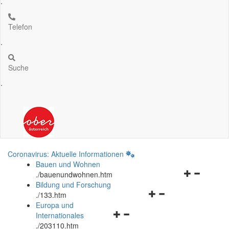
.
Telefon
.
Suche
.
Coronavirus: Aktuelle Informationen
Bauen und Wohnen
Navigationsm
.
/bauenundwohnen.htm
öffnen
Bildung und Forschung
Navigationsmenü
und
.
/133.htm
öffnen
schließen
Europa und
Navigationsmenü
und
Internationales
öffnen
schließen
.
/203110.htm