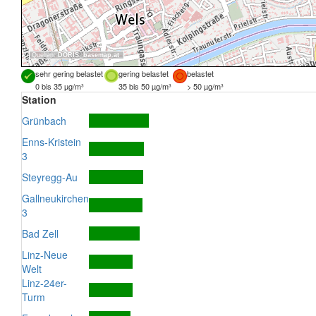
Quellen:
DORIS
,
basemap.at
sehr gering belastet
gering belastet
belastet
0 bis 35 µg/m³
35 bis 50 µg/m³
> 50 µg/m³
Station
Grünbach
Enns-Kristein
3
Steyregg-Au
Gallneukirchen
3
Bad Zell
Linz-Neue
Welt
Linz-24er-
Turm