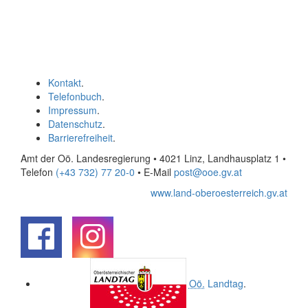
Kontakt
.
Telefonbuch
.
Impressum
.
Datenschutz
.
Barrierefreiheit
.
Amt der Oö. Landesregierung • 4021 Linz, Landhausplatz 1
•
Telefon
(+43 732) 77 20-0
• E-Mail
post@ooe.gv.at
www.land-oberoesterreich.gv.at
.
.
Oö.
Landtag
.