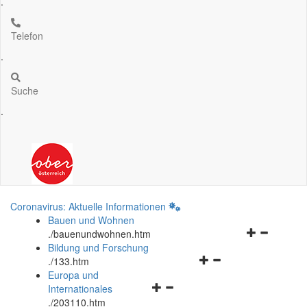
.
Telefon
.
Suche
.
Coronavirus: Aktuelle Informationen
Bauen und Wohnen
Navigationsm
.
/bauenundwohnen.htm
öffnen
Bildung und Forschung
Navigationsmenü
und
.
/133.htm
öffnen
schließen
Europa und
Navigationsmenü
und
Internationales
öffnen
schließen
.
/203110.htm