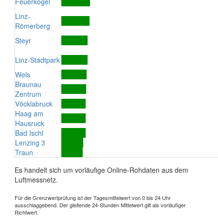
Feuerkogel
Linz-
Römerberg
Steyr
Linz-Stadtpark
Wels
Braunau
Zentrum
Vöcklabruck
Haag am
Hausruck
Bad Ischl
Lenzing 3
Traun
Es handelt sich um vorläufige Online-Rohdaten aus dem
Luftmessnetz.
Für die Grenzwertprüfung ist der Tagesmittelwert von 0 bis 24 Uhr
ausschlaggebend. Der gleitende 24-Stunden Mittelwert gilt als vorläufiger
Richtwert.