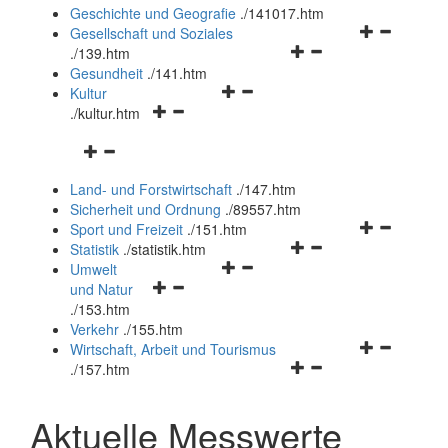
und
Geschichte und Geografie
.
/141017.htm
schließen
Navigationsm
Gesellschaft und Soziales
Navigationsmenü
öffnen
.
/139.htm
öffnen
und
Gesundheit
.
/141.htm
Navigationsmenü
und
schließen
Kultur
Navigationsmenü
öffnen
schließen
.
/kultur.htm
öffnen
und
Navigationsmenü
und
schließen
öffnen
schließen
Land- und Forstwirtschaft
.
/147.htm
und
Sicherheit und Ordnung
.
/89557.htm
schließen
Navigationsm
Sport und Freizeit
.
/151.htm
Navigationsmenü
öffnen
Statistik
.
/statistik.htm
Navigationsmenü
öffnen
und
Umwelt
Navigationsmenü
öffnen
und
schließen
und Natur
öffnen
und
schließen
.
/153.htm
und
schließen
Verkehr
.
/155.htm
schließen
Navigationsm
Wirtschaft, Arbeit und Tourismus
Navigationsmenü
öffnen
.
/157.htm
öffnen
und
und
schließen
Aktuelle Messwerte
schließen