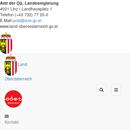
Amt der
Oö.
Landesregierung
4021 Linz • Landhausplatz 1
Telefon (+43 732) 77 20-0
E-Mail
post@ooe.gv.at
www.land-oberoesterreich.gv.at
Land
Oberösterreich
Kontakt