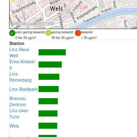
Quellen:
DORIS
,
basemap.at
sehr gering belastet
gering belastet
belastet
0 bis 35 µg/m³
35 bis 50 µg/m³
> 50 µg/m³
Station
Linz-Neue
Welt
Enns-Kristein
3
Linz-
Römerberg
Linz-Stadtpark
Braunau
Zentrum
Linz-24er-
Turm
Wels