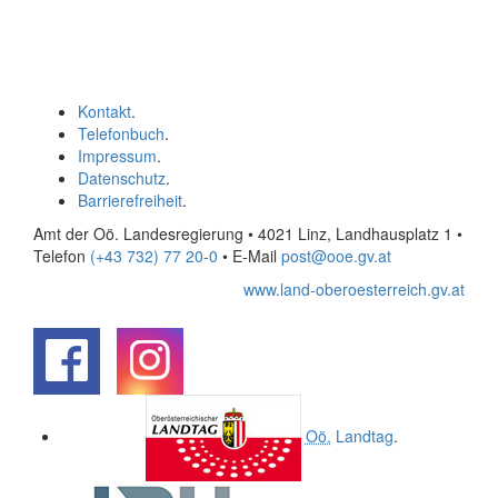
Kontakt
.
Telefonbuch
.
Impressum
.
Datenschutz
.
Barrierefreiheit
.
Amt der Oö. Landesregierung • 4021 Linz, Landhausplatz 1
•
Telefon
(+43 732) 77 20-0
• E-Mail
post@ooe.gv.at
www.land-oberoesterreich.gv.at
.
.
Oö.
Landtag
.