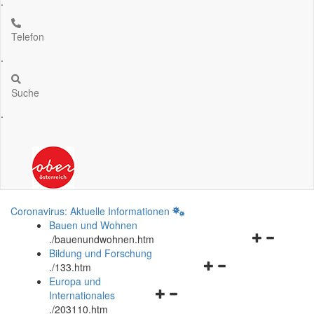
.
Telefon
.
Suche
.
Coronavirus: Aktuelle Informationen
Bauen und Wohnen
Navigationsm
.
/bauenundwohnen.htm
öffnen
Bildung und Forschung
Navigationsmenü
und
.
/133.htm
öffnen
schließen
Europa und
Navigationsmenü
und
Internationales
öffnen
schließen
.
/203110.htm