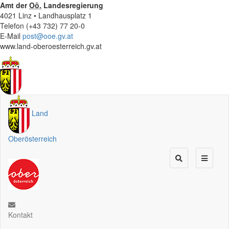
Amt der
Oö.
Landesregierung
4021 Linz • Landhausplatz 1
Telefon (+43 732) 77 20-0
E-Mail
post@ooe.gv.at
www.land-oberoesterreich.gv.at
Land
Oberösterreich
Kontakt