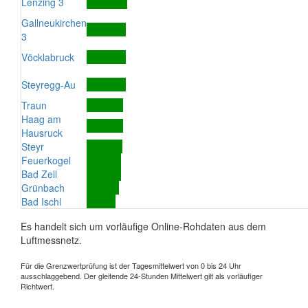
Lenzing 3
Gallneukirchen
3
Vöcklabruck
Steyregg-Au
Traun
Haag am
Hausruck
Steyr
Feuerkogel
Bad Zell
Grünbach
Bad Ischl
Es handelt sich um vorläufige Online-Rohdaten aus dem
Luftmessnetz.
Für die Grenzwertprüfung ist der Tagesmittelwert von 0 bis 24 Uhr
ausschlaggebend. Der gleitende 24-Stunden Mittelwert gilt als vorläufiger
Richtwert.