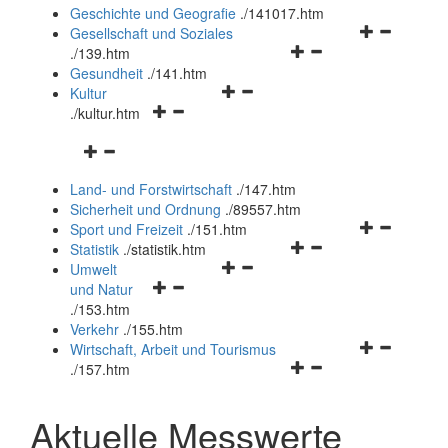
und
Geschichte und Geografie
.
/141017.htm
schließen
Navigationsm
Gesellschaft und Soziales
Navigationsmenü
öffnen
.
/139.htm
öffnen
und
Gesundheit
.
/141.htm
Navigationsmenü
und
schließen
Kultur
Navigationsmenü
öffnen
schließen
.
/kultur.htm
öffnen
und
Navigationsmenü
und
schließen
öffnen
schließen
Land- und Forstwirtschaft
.
/147.htm
und
Sicherheit und Ordnung
.
/89557.htm
schließen
Navigationsm
Sport und Freizeit
.
/151.htm
Navigationsmenü
öffnen
Statistik
.
/statistik.htm
Navigationsmenü
öffnen
und
Umwelt
Navigationsmenü
öffnen
und
schließen
und Natur
öffnen
und
schließen
.
/153.htm
und
schließen
Verkehr
.
/155.htm
schließen
Navigationsm
Wirtschaft, Arbeit und Tourismus
Navigationsmenü
öffnen
.
/157.htm
öffnen
und
und
schließen
Aktuelle Messwerte
schließen