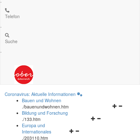
.
Telefon
.
Suche
.
Coronavirus: Aktuelle Informationen
Bauen und Wohnen
Navigationsm
.
/bauenundwohnen.htm
öffnen
Bildung und Forschung
Navigationsmenü
und
.
/133.htm
öffnen
schließen
Europa und
Navigationsmenü
und
Internationales
öffnen
schließen
.
/203110.htm