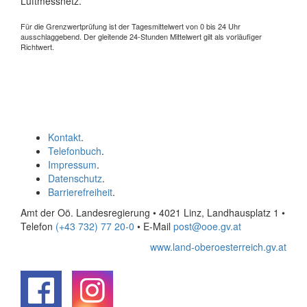
Luftmessnetz.
Für die Grenzwertprüfung ist der Tagesmittelwert von 0 bis 24 Uhr
ausschlaggebend. Der gleitende 24-Stunden Mittelwert gilt als vorläufiger
Richtwert.
Kontakt
.
Telefonbuch
.
Impressum
.
Datenschutz
.
Barrierefreiheit
.
Amt der Oö. Landesregierung • 4021 Linz, Landhausplatz 1
•
Telefon
(+43 732) 77 20-0
• E-Mail
post@ooe.gv.at
www.land-oberoesterreich.gv.at