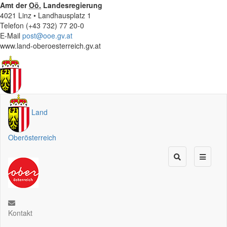
Amt der
Oö.
Landesregierung
4021 Linz • Landhausplatz 1
Telefon (+43 732) 77 20-0
E-Mail
post@ooe.gv.at
www.land-oberoesterreich.gv.at
Land
Oberösterreich
Kontakt