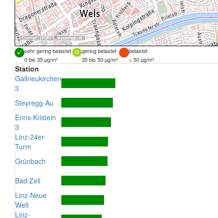
Quellen:
DORIS
,
basemap.at
sehr gering belastet
gering belastet
belastet
0 bis 35 µg/m³
35 bis 50 µg/m³
> 50 µg/m³
Station
Gallneukirchen
3
Steyregg-Au
Enns-Kristein
3
Linz-24er-
Turm
Grünbach
Bad Zell
Linz-Neue
Welt
Linz-