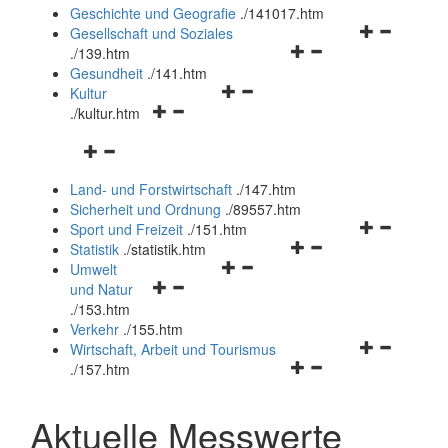
und
Geschichte und Geografie
.
/141017.htm
schließen
Navigationsm
Gesellschaft und Soziales
Navigationsmenü
öffnen
.
/139.htm
öffnen
und
Gesundheit
.
/141.htm
Navigationsmenü
und
schließen
Kultur
Navigationsmenü
öffnen
schließen
.
/kultur.htm
öffnen
und
Navigationsmenü
und
schließen
öffnen
schließen
Land- und Forstwirtschaft
.
/147.htm
und
Sicherheit und Ordnung
.
/89557.htm
schließen
Navigationsm
Sport und Freizeit
.
/151.htm
Navigationsmenü
öffnen
Statistik
.
/statistik.htm
Navigationsmenü
öffnen
und
Umwelt
Navigationsmenü
öffnen
und
schließen
und Natur
öffnen
und
schließen
.
/153.htm
und
schließen
Verkehr
.
/155.htm
schließen
Navigationsm
Wirtschaft, Arbeit und Tourismus
Navigationsmenü
öffnen
.
/157.htm
öffnen
und
und
schließen
Aktuelle Messwerte
schließen