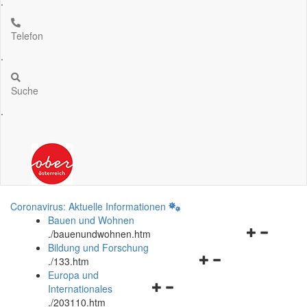
.
Telefon
.
Suche
.
Coronavirus: Aktuelle Informationen
Bauen und Wohnen
Navigationsm
.
/bauenundwohnen.htm
öffnen
Bildung und Forschung
Navigationsmenü
und
.
/133.htm
öffnen
schließen
Europa und
Navigationsmenü
und
Internationales
öffnen
schließen
.
/203110.htm