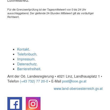
Luftmessnetz.
Für die Grenzwertprüfung ist der Tagesmittelwert von 0 bis 24 Uhr
ausschlaggebend. Der gleitende 24-Stunden Mittelwert gilt als vorläufiger
Richtwert.
Kontakt
.
Telefonbuch
.
Impressum
.
Datenschutz
.
Barrierefreiheit
.
Amt der Oö. Landesregierung • 4021 Linz, Landhausplatz 1
•
Telefon
(+43 732) 77 20-0
• E-Mail
post@ooe.gv.at
www.land-oberoesterreich.gv.at