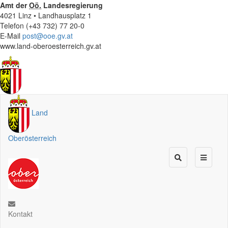
Amt der
Oö.
Landesregierung
4021 Linz • Landhausplatz 1
Telefon (+43 732) 77 20-0
E-Mail
post@ooe.gv.at
www.land-oberoesterreich.gv.at
Land
Oberösterreich
Kontakt