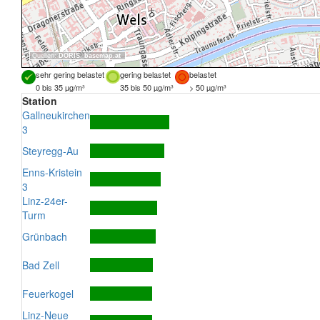
Quellen:
DORIS
,
basemap.at
sehr gering belastet
gering belastet
belastet
0 bis 35 µg/m³
35 bis 50 µg/m³
> 50 µg/m³
Station
Gallneukirchen
3
Steyregg-Au
Enns-Kristein
3
Linz-24er-
Turm
Grünbach
Bad Zell
Feuerkogel
Linz-Neue