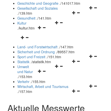
und
Geschichte und Geografie
.
/141017.htm
schließen
Navigationsm
Gesellschaft und Soziales
Navigationsmenü
öffnen
.
/139.htm
öffnen
und
Gesundheit
.
/141.htm
Navigationsmenü
und
schließen
Kultur
Navigationsmenü
öffnen
schließen
.
/kultur.htm
öffnen
und
Navigationsmenü
und
schließen
öffnen
schließen
Land- und Forstwirtschaft
.
/147.htm
und
Sicherheit und Ordnung
.
/89557.htm
schließen
Navigationsm
Sport und Freizeit
.
/151.htm
Navigationsmenü
öffnen
Statistik
.
/statistik.htm
Navigationsmenü
öffnen
und
Umwelt
Navigationsmenü
öffnen
und
schließen
und Natur
öffnen
und
schließen
.
/153.htm
und
schließen
Verkehr
.
/155.htm
schließen
Navigationsm
Wirtschaft, Arbeit und Tourismus
Navigationsmenü
öffnen
.
/157.htm
öffnen
und
und
schließen
Aktuelle Messwerte
schließen