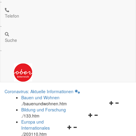
.
Telefon
.
Suche
.
Coronavirus: Aktuelle Informationen
Bauen und Wohnen
Navigationsm
.
/bauenundwohnen.htm
öffnen
Bildung und Forschung
Navigationsmenü
und
.
/133.htm
öffnen
schließen
Europa und
Navigationsmenü
und
Internationales
öffnen
schließen
.
/203110.htm