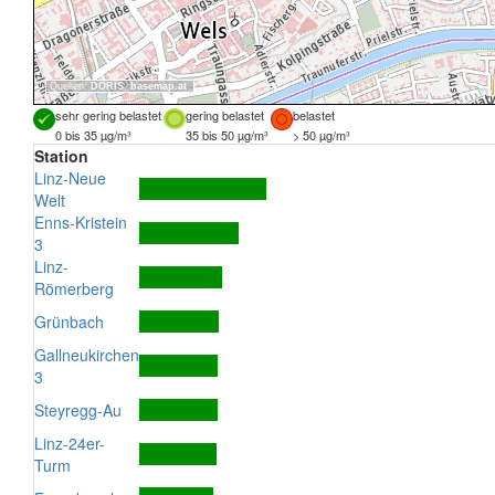
Quellen:
DORIS
,
basemap.at
sehr gering belastet
gering belastet
belastet
0 bis 35 µg/m³
35 bis 50 µg/m³
> 50 µg/m³
Station
Linz-Neue
Welt
Enns-Kristein
3
Linz-
Römerberg
Grünbach
Gallneukirchen
3
Steyregg-Au
Linz-24er-
Turm