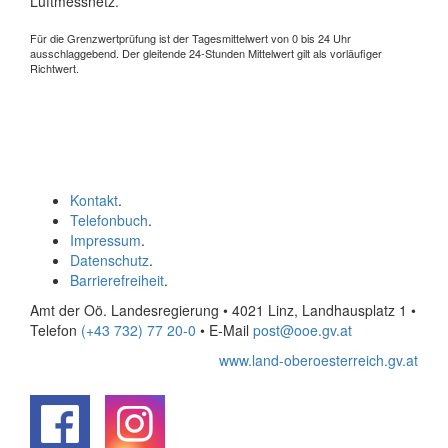
Luftmessnetz.
Für die Grenzwertprüfung ist der Tagesmittelwert von 0 bis 24 Uhr
ausschlaggebend. Der gleitende 24-Stunden Mittelwert gilt als vorläufiger
Richtwert.
Kontakt
.
Telefonbuch
.
Impressum
.
Datenschutz
.
Barrierefreiheit
.
Amt der Oö. Landesregierung • 4021 Linz, Landhausplatz 1
•
Telefon
(+43 732) 77 20-0
• E-Mail
post@ooe.gv.at
www.land-oberoesterreich.gv.at