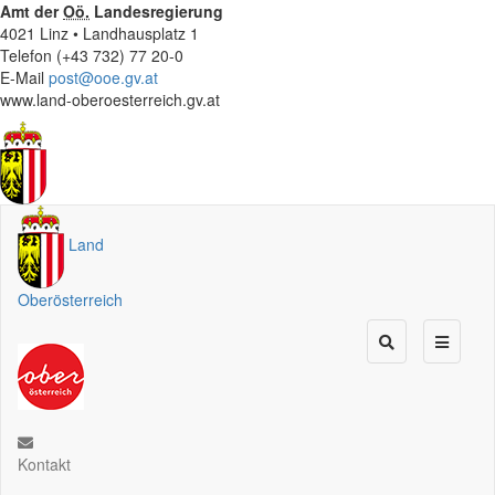
Amt der
Oö.
Landesregierung
4021 Linz • Landhausplatz 1
Telefon (+43 732) 77 20-0
E-Mail
post@ooe.gv.at
www.land-oberoesterreich.gv.at
Land
Oberösterreich
Kontakt