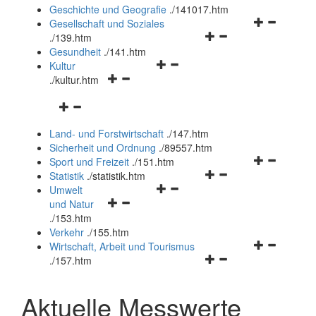
und
Geschichte und Geografie
.
/141017.htm
schließen
Navigationsm
Gesellschaft und Soziales
Navigationsmenü
öffnen
.
/139.htm
öffnen
und
Gesundheit
.
/141.htm
Navigationsmenü
und
schließen
Kultur
Navigationsmenü
öffnen
schließen
.
/kultur.htm
öffnen
und
Navigationsmenü
und
schließen
öffnen
schließen
Land- und Forstwirtschaft
.
/147.htm
und
Sicherheit und Ordnung
.
/89557.htm
schließen
Navigationsm
Sport und Freizeit
.
/151.htm
Navigationsmenü
öffnen
Statistik
.
/statistik.htm
Navigationsmenü
öffnen
und
Umwelt
Navigationsmenü
öffnen
und
schließen
und Natur
öffnen
und
schließen
.
/153.htm
und
schließen
Verkehr
.
/155.htm
schließen
Navigationsm
Wirtschaft, Arbeit und Tourismus
Navigationsmenü
öffnen
.
/157.htm
öffnen
und
und
schließen
Aktuelle Messwerte
schließen