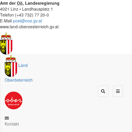
Amt der
Oö.
Landesregierung
4021 Linz • Landhausplatz 1
Telefon (+43 732) 77 20-0
E-Mail
post@ooe.gv.at
www.land-oberoesterreich.gv.at
Land
Oberösterreich
Kontakt