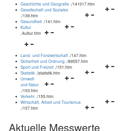
und
Geschichte und Geografie
.
/141017.htm
schließen
Navigationsm
Gesellschaft und Soziales
Navigationsmenü
öffnen
.
/139.htm
öffnen
und
Gesundheit
.
/141.htm
Navigationsmenü
und
schließen
Kultur
Navigationsmenü
öffnen
schließen
.
/kultur.htm
öffnen
und
Navigationsmenü
und
schließen
öffnen
schließen
Land- und Forstwirtschaft
.
/147.htm
und
Sicherheit und Ordnung
.
/89557.htm
schließen
Navigationsm
Sport und Freizeit
.
/151.htm
Navigationsmenü
öffnen
Statistik
.
/statistik.htm
Navigationsmenü
öffnen
und
Umwelt
Navigationsmenü
öffnen
und
schließen
und Natur
öffnen
und
schließen
.
/153.htm
und
schließen
Verkehr
.
/155.htm
schließen
Navigationsm
Wirtschaft, Arbeit und Tourismus
Navigationsmenü
öffnen
.
/157.htm
öffnen
und
und
schließen
Aktuelle Messwerte
schließen