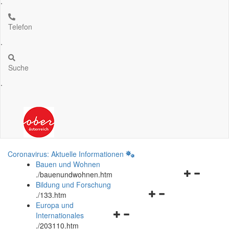
.
Telefon
.
Suche
.
Coronavirus: Aktuelle Informationen
Bauen und Wohnen
Navigationsm
.
/bauenundwohnen.htm
öffnen
Bildung und Forschung
Navigationsmenü
und
.
/133.htm
öffnen
schließen
Europa und
Navigationsmenü
und
Internationales
öffnen
schließen
.
/203110.htm