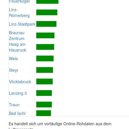
Feuerkogel
Linz-
Römerberg
Linz-Stadtpark
Braunau
Zentrum
Haag am
Hausruck
Wels
Steyr
Vöcklabruck
Lenzing 3
Traun
Bad Ischl
Es handelt sich um vorläufige Online-Rohdaten aus dem