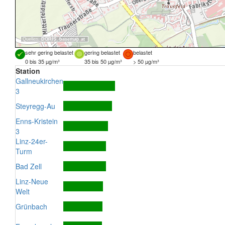
Quellen:
DORIS
,
basemap.at
sehr gering belastet
gering belastet
belastet
0 bis 35 µg/m³
35 bis 50 µg/m³
> 50 µg/m³
Station
Gallneukirchen
3
Steyregg-Au
Enns-Kristein
3
Linz-24er-
Turm
Bad Zell
Linz-Neue
Welt
Grünbach