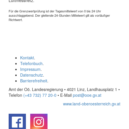
Luftmessnetz.
Für die Grenzwertprüfung ist der Tagesmittelwert von 0 bis 24 Uhr
ausschlaggebend. Der gleitende 24-Stunden Mittelwert gilt als vorläufiger
Richtwert.
Kontakt
.
Telefonbuch
.
Impressum
.
Datenschutz
.
Barrierefreiheit
.
Amt der Oö. Landesregierung • 4021 Linz, Landhausplatz 1
•
Telefon
(+43 732) 77 20-0
• E-Mail
post@ooe.gv.at
www.land-oberoesterreich.gv.at