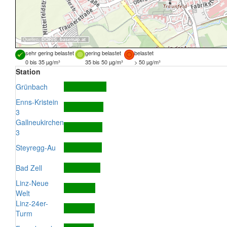
Quellen:
DORIS
,
basemap.at
sehr gering belastet
gering belastet
belastet
0 bis 35 µg/m³
35 bis 50 µg/m³
> 50 µg/m³
Station
Grünbach
Enns-Kristein
3
Gallneukirchen
3
Steyregg-Au
Bad Zell
Linz-Neue
Welt
Linz-24er-
Turm