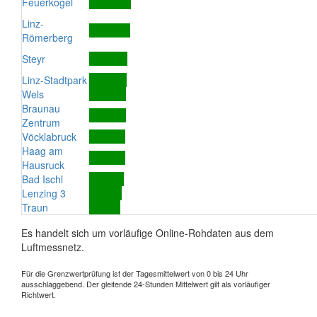
Feuerkogel
Linz-
Römerberg
Steyr
Linz-Stadtpark
Wels
Braunau
Zentrum
Vöcklabruck
Haag am
Hausruck
Bad Ischl
Lenzing 3
Traun
Es handelt sich um vorläufige Online-Rohdaten aus dem
Luftmessnetz.
Für die Grenzwertprüfung ist der Tagesmittelwert von 0 bis 24 Uhr
ausschlaggebend. Der gleitende 24-Stunden Mittelwert gilt als vorläufiger
Richtwert.