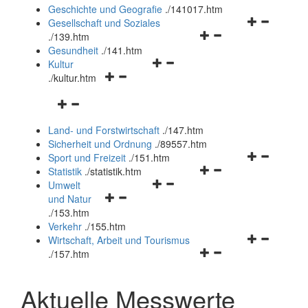
und
Geschichte und Geografie
.
/141017.htm
schließen
Navigationsm
Gesellschaft und Soziales
Navigationsmenü
öffnen
.
/139.htm
öffnen
und
Gesundheit
.
/141.htm
Navigationsmenü
und
schließen
Kultur
Navigationsmenü
öffnen
schließen
.
/kultur.htm
öffnen
und
Navigationsmenü
und
schließen
öffnen
schließen
Land- und Forstwirtschaft
.
/147.htm
und
Sicherheit und Ordnung
.
/89557.htm
schließen
Navigationsm
Sport und Freizeit
.
/151.htm
Navigationsmenü
öffnen
Statistik
.
/statistik.htm
Navigationsmenü
öffnen
und
Umwelt
Navigationsmenü
öffnen
und
schließen
und Natur
öffnen
und
schließen
.
/153.htm
und
schließen
Verkehr
.
/155.htm
schließen
Navigationsm
Wirtschaft, Arbeit und Tourismus
Navigationsmenü
öffnen
.
/157.htm
öffnen
und
und
schließen
Aktuelle Messwerte
schließen