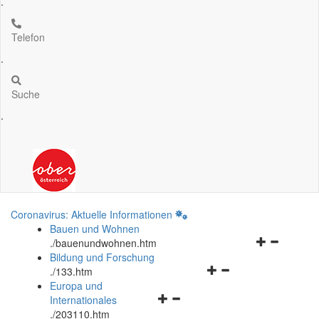
.
Telefon
.
Suche
.
Coronavirus: Aktuelle Informationen
Bauen und Wohnen
Navigationsm
.
/bauenundwohnen.htm
öffnen
Bildung und Forschung
Navigationsmenü
und
.
/133.htm
öffnen
schließen
Europa und
Navigationsmenü
und
Internationales
öffnen
schließen
.
/203110.htm