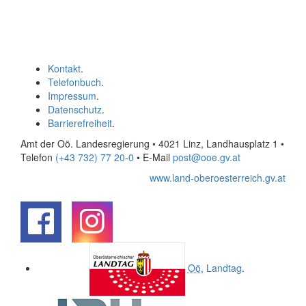
Kontakt
.
Telefonbuch
.
Impressum
.
Datenschutz
.
Barrierefreiheit
.
Amt der Oö. Landesregierung • 4021 Linz, Landhausplatz 1
•
Telefon
(+43 732) 77 20-0
• E-Mail
post@ooe.gv.at
www.land-oberoesterreich.gv.at
.
.
Oö.
Landtag
.