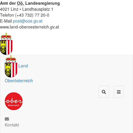
Amt der
Oö.
Landesregierung
4021 Linz • Landhausplatz 1
Telefon (+43 732) 77 20-0
E-Mail
post@ooe.gv.at
www.land-oberoesterreich.gv.at
Land
Oberösterreich
Kontakt