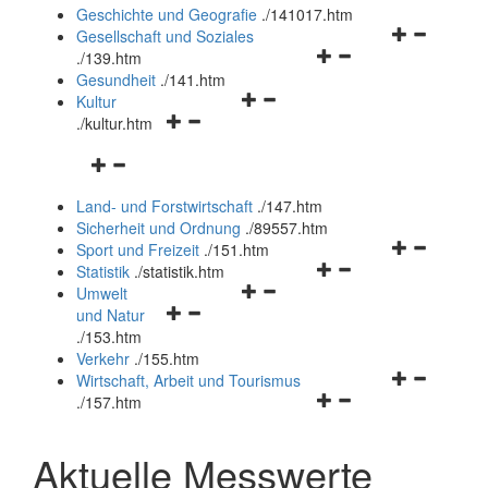
und
Geschichte und Geografie
.
/141017.htm
schließen
Navigationsm
Gesellschaft und Soziales
Navigationsmenü
öffnen
.
/139.htm
öffnen
und
Gesundheit
.
/141.htm
Navigationsmenü
und
schließen
Kultur
Navigationsmenü
öffnen
schließen
.
/kultur.htm
öffnen
und
Navigationsmenü
und
schließen
öffnen
schließen
Land- und Forstwirtschaft
.
/147.htm
und
Sicherheit und Ordnung
.
/89557.htm
schließen
Navigationsm
Sport und Freizeit
.
/151.htm
Navigationsmenü
öffnen
Statistik
.
/statistik.htm
Navigationsmenü
öffnen
und
Umwelt
Navigationsmenü
öffnen
und
schließen
und Natur
öffnen
und
schließen
.
/153.htm
und
schließen
Verkehr
.
/155.htm
schließen
Navigationsm
Wirtschaft, Arbeit und Tourismus
Navigationsmenü
öffnen
.
/157.htm
öffnen
und
und
schließen
Aktuelle Messwerte
schließen