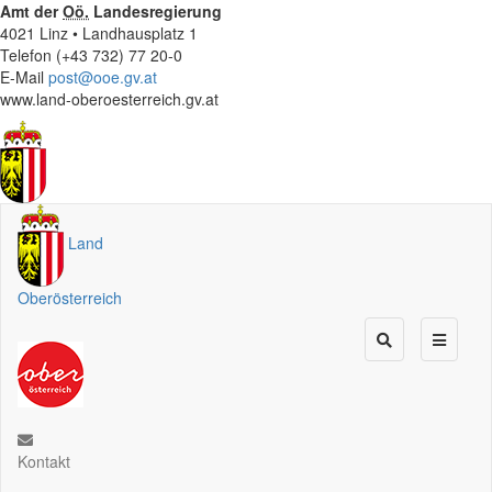
Amt der
Oö.
Landesregierung
4021 Linz • Landhausplatz 1
Telefon (+43 732) 77 20-0
E-Mail
post@ooe.gv.at
www.land-oberoesterreich.gv.at
Land
Oberösterreich
Kontakt