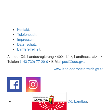
Kontakt
.
Telefonbuch
.
Impressum
.
Datenschutz
.
Barrierefreiheit
.
Amt der Oö. Landesregierung • 4021 Linz, Landhausplatz 1
•
Telefon
(+43 732) 77 20-0
• E-Mail
post@ooe.gv.at
www.land-oberoesterreich.gv.at
.
.
Oö.
Landtag
.