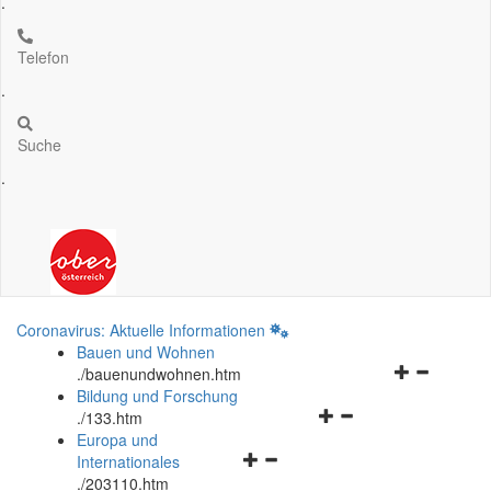
.
Telefon
.
Suche
.
Coronavirus: Aktuelle Informationen
Bauen und Wohnen
Navigationsm
.
/bauenundwohnen.htm
öffnen
Bildung und Forschung
Navigationsmenü
und
.
/133.htm
öffnen
schließen
Europa und
Navigationsmenü
und
Internationales
öffnen
schließen
.
/203110.htm