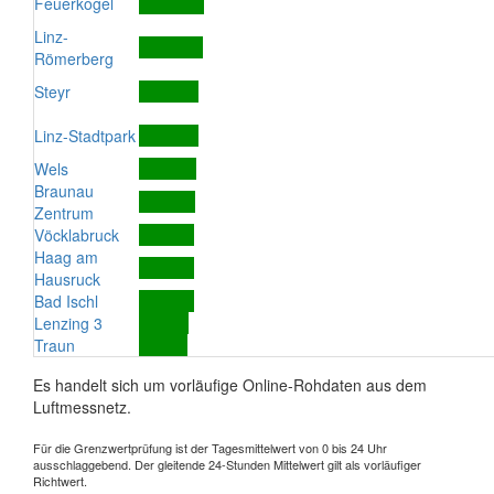
Feuerkogel
Linz-
Römerberg
Steyr
Linz-Stadtpark
Wels
Braunau
Zentrum
Vöcklabruck
Haag am
Hausruck
Bad Ischl
Lenzing 3
Traun
Es handelt sich um vorläufige Online-Rohdaten aus dem
Luftmessnetz.
Für die Grenzwertprüfung ist der Tagesmittelwert von 0 bis 24 Uhr
ausschlaggebend. Der gleitende 24-Stunden Mittelwert gilt als vorläufiger
Richtwert.