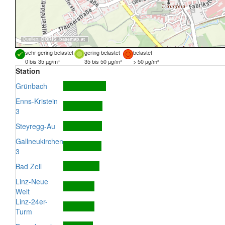
Quellen:
DORIS
,
basemap.at
sehr gering belastet
gering belastet
belastet
0 bis 35 µg/m³
35 bis 50 µg/m³
> 50 µg/m³
Station
Grünbach
Enns-Kristein
3
Steyregg-Au
Gallneukirchen
3
Bad Zell
Linz-Neue
Welt
Linz-24er-
Turm