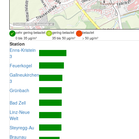
Quellen:
DORIS
,
basemap.at
sehr gering belastet
gering belastet
belastet
0 bis 35 µg/m³
35 bis 50 µg/m³
> 50 µg/m³
Station
Enns-Kristein
3
Feuerkogel
Gallneukirchen
3
Grünbach
Bad Zell
Linz-Neue
Welt
Steyregg-Au
Braunau