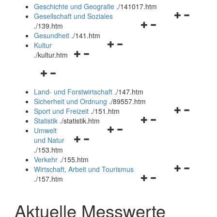
und
Geschichte und Geografie
.
/141017.htm
schließen
Navigationsm
Gesellschaft und Soziales
Navigationsmenü
öffnen
.
/139.htm
öffnen
und
Gesundheit
.
/141.htm
Navigationsmenü
und
schließen
Kultur
Navigationsmenü
öffnen
schließen
.
/kultur.htm
öffnen
und
Navigationsmenü
und
schließen
öffnen
schließen
Land- und Forstwirtschaft
.
/147.htm
und
Sicherheit und Ordnung
.
/89557.htm
schließen
Navigationsm
Sport und Freizeit
.
/151.htm
Navigationsmenü
öffnen
Statistik
.
/statistik.htm
Navigationsmenü
öffnen
und
Umwelt
Navigationsmenü
öffnen
und
schließen
und Natur
öffnen
und
schließen
.
/153.htm
und
schließen
Verkehr
.
/155.htm
schließen
Navigationsm
Wirtschaft, Arbeit und Tourismus
Navigationsmenü
öffnen
.
/157.htm
öffnen
und
und
schließen
Aktuelle Messwerte
schließen