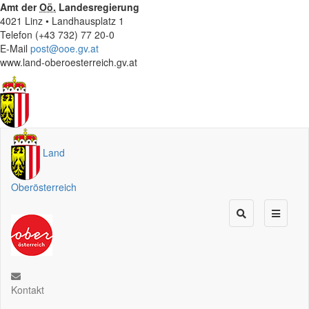
Amt der
Oö.
Landesregierung
4021 Linz • Landhausplatz 1
Telefon (+43 732) 77 20-0
E-Mail
post@ooe.gv.at
www.land-oberoesterreich.gv.at
Land
Oberösterreich
Kontakt