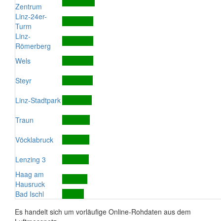
Zentrum
Linz-24er-
Turm
Linz-
Römerberg
Wels
Steyr
Linz-Stadtpark
Traun
Vöcklabruck
Lenzing 3
Haag am
Hausruck
Bad Ischl
Es handelt sich um vorläufige Online-Rohdaten aus dem