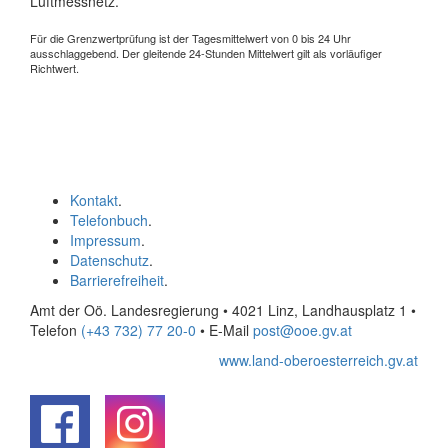
Luftmessnetz.
Für die Grenzwertprüfung ist der Tagesmittelwert von 0 bis 24 Uhr
ausschlaggebend. Der gleitende 24-Stunden Mittelwert gilt als vorläufiger
Richtwert.
Kontakt
.
Telefonbuch
.
Impressum
.
Datenschutz
.
Barrierefreiheit
.
Amt der Oö. Landesregierung • 4021 Linz, Landhausplatz 1
•
Telefon
(+43 732) 77 20-0
• E-Mail
post@ooe.gv.at
www.land-oberoesterreich.gv.at