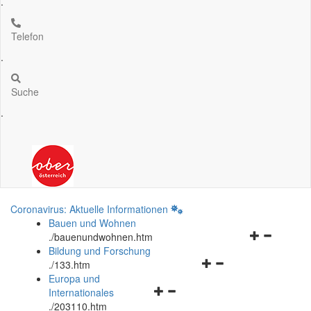
.
Telefon
.
Suche
.
Coronavirus: Aktuelle Informationen
Bauen und Wohnen
Navigationsm
.
/bauenundwohnen.htm
öffnen
Bildung und Forschung
Navigationsmenü
und
.
/133.htm
öffnen
schließen
Europa und
Navigationsmenü
und
Internationales
öffnen
schließen
.
/203110.htm