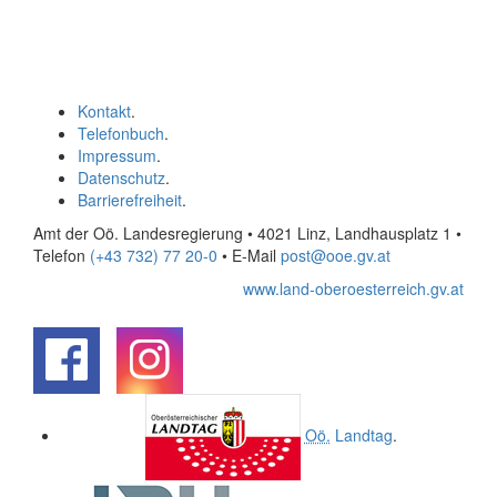
Kontakt
.
Telefonbuch
.
Impressum
.
Datenschutz
.
Barrierefreiheit
.
Amt der Oö. Landesregierung • 4021 Linz, Landhausplatz 1
•
Telefon
(+43 732) 77 20-0
• E-Mail
post@ooe.gv.at
www.land-oberoesterreich.gv.at
.
.
Oö.
Landtag
.