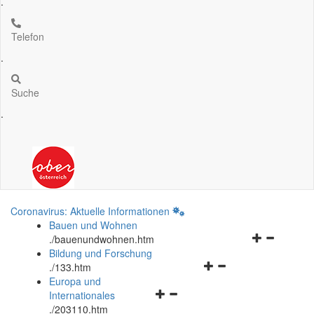
.
Telefon
.
Suche
.
Coronavirus: Aktuelle Informationen
Bauen und Wohnen
Navigationsm
.
/bauenundwohnen.htm
öffnen
Bildung und Forschung
Navigationsmenü
und
.
/133.htm
öffnen
schließen
Europa und
Navigationsmenü
und
Internationales
öffnen
schließen
.
/203110.htm