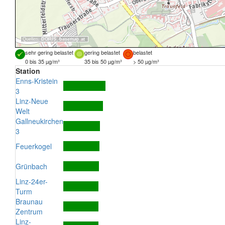
Quellen:
DORIS
,
basemap.at
sehr gering belastet
gering belastet
belastet
0 bis 35 µg/m³
35 bis 50 µg/m³
> 50 µg/m³
Station
Enns-Kristein
3
Linz-Neue
Welt
Gallneukirchen
3
Feuerkogel
Grünbach
Linz-24er-
Turm
Braunau
Zentrum
Linz-