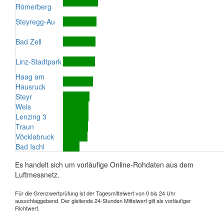
Römerberg
Steyregg-Au
Bad Zell
Linz-Stadtpark
Haag am
Hausruck
Steyr
Wels
Lenzing 3
Traun
Vöcklabruck
Bad Ischl
Es handelt sich um vorläufige Online-Rohdaten aus dem
Luftmessnetz.
Für die Grenzwertprüfung ist der Tagesmittelwert von 0 bis 24 Uhr
ausschlaggebend. Der gleitende 24-Stunden Mittelwert gilt als vorläufiger
Richtwert.