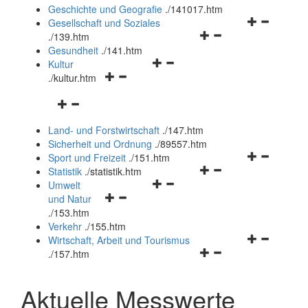
und
Geschichte und Geografie
.
/141017.htm
schließen
Navigationsm
Gesellschaft und Soziales
Navigationsmenü
öffnen
.
/139.htm
öffnen
und
Gesundheit
.
/141.htm
Navigationsmenü
und
schließen
Kultur
Navigationsmenü
öffnen
schließen
.
/kultur.htm
öffnen
und
Navigationsmenü
und
schließen
öffnen
schließen
Land- und Forstwirtschaft
.
/147.htm
und
Sicherheit und Ordnung
.
/89557.htm
schließen
Navigationsm
Sport und Freizeit
.
/151.htm
Navigationsmenü
öffnen
Statistik
.
/statistik.htm
Navigationsmenü
öffnen
und
Umwelt
Navigationsmenü
öffnen
und
schließen
und Natur
öffnen
und
schließen
.
/153.htm
und
schließen
Verkehr
.
/155.htm
schließen
Navigationsm
Wirtschaft, Arbeit und Tourismus
Navigationsmenü
öffnen
.
/157.htm
öffnen
und
und
schließen
Aktuelle Messwerte
schließen