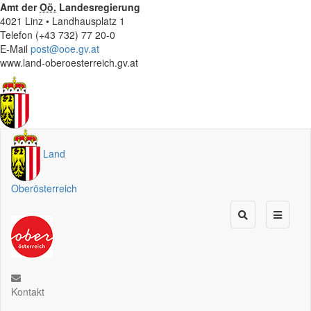
Amt der
Oö.
Landesregierung
4021 Linz • Landhausplatz 1
Telefon (+43 732) 77 20-0
E-Mail
post@ooe.gv.at
www.land-oberoesterreich.gv.at
Land
Oberösterreich
Kontakt