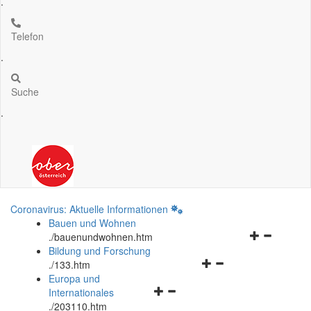
.
Telefon
.
Suche
.
Coronavirus: Aktuelle Informationen
Bauen und Wohnen
Navigationsm
.
/bauenundwohnen.htm
öffnen
Bildung und Forschung
Navigationsmenü
und
.
/133.htm
öffnen
schließen
Europa und
Navigationsmenü
und
Internationales
öffnen
schließen
.
/203110.htm