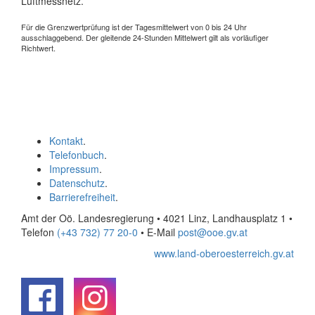
Luftmessnetz.
Für die Grenzwertprüfung ist der Tagesmittelwert von 0 bis 24 Uhr
ausschlaggebend. Der gleitende 24-Stunden Mittelwert gilt als vorläufiger
Richtwert.
Kontakt
.
Telefonbuch
.
Impressum
.
Datenschutz
.
Barrierefreiheit
.
Amt der Oö. Landesregierung • 4021 Linz, Landhausplatz 1
•
Telefon
(+43 732) 77 20-0
• E-Mail
post@ooe.gv.at
www.land-oberoesterreich.gv.at