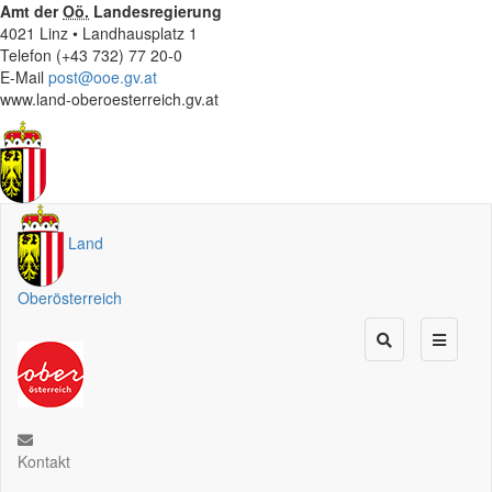
Amt der
Oö.
Landesregierung
4021 Linz • Landhausplatz 1
Telefon (+43 732) 77 20-0
E-Mail
post@ooe.gv.at
www.land-oberoesterreich.gv.at
Land
Oberösterreich
Kontakt