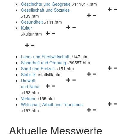
und
Geschichte und Geografie
.
/141017.htm
schließen
Navigationsm
Gesellschaft und Soziales
Navigationsmenü
öffnen
.
/139.htm
öffnen
und
Gesundheit
.
/141.htm
Navigationsmenü
und
schließen
Kultur
Navigationsmenü
öffnen
schließen
.
/kultur.htm
öffnen
und
Navigationsmenü
und
schließen
öffnen
schließen
Land- und Forstwirtschaft
.
/147.htm
und
Sicherheit und Ordnung
.
/89557.htm
schließen
Navigationsm
Sport und Freizeit
.
/151.htm
Navigationsmenü
öffnen
Statistik
.
/statistik.htm
Navigationsmenü
öffnen
und
Umwelt
Navigationsmenü
öffnen
und
schließen
und Natur
öffnen
und
schließen
.
/153.htm
und
schließen
Verkehr
.
/155.htm
schließen
Navigationsm
Wirtschaft, Arbeit und Tourismus
Navigationsmenü
öffnen
.
/157.htm
öffnen
und
und
schließen
Aktuelle Messwerte
schließen