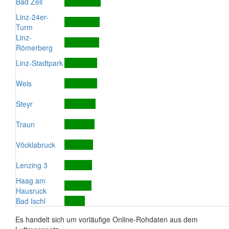
Bad Zell
Linz-24er-
Turm
Linz-
Römerberg
Linz-Stadtpark
Wels
Steyr
Traun
Vöcklabruck
Lenzing 3
Haag am
Hausruck
Bad Ischl
Es handelt sich um vorläufige Online-Rohdaten aus dem