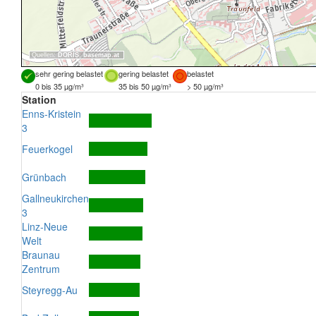
Quellen:
DORIS
,
basemap.at
sehr gering belastet
gering belastet
belastet
0 bis 35 µg/m³
35 bis 50 µg/m³
> 50 µg/m³
Station
Enns-Kristein
3
Feuerkogel
Grünbach
Gallneukirchen
3
Linz-Neue
Welt
Braunau
Zentrum
Steyregg-Au