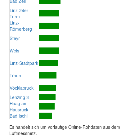
Bad Zell
Linz-24er-
Turm
Linz-
Römerberg
Steyr
Wels
Linz-Stadtpark
Traun
Vöcklabruck
Lenzing 3
Haag am
Hausruck
Bad Ischl
Es handelt sich um vorläufige Online-Rohdaten aus dem
Luftmessnetz.