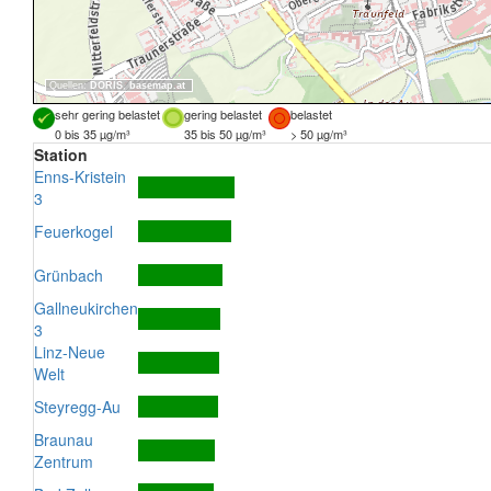
Quellen:
DORIS
,
basemap.at
sehr gering belastet
gering belastet
belastet
0 bis 35 µg/m³
35 bis 50 µg/m³
> 50 µg/m³
Station
Enns-Kristein
3
Feuerkogel
Grünbach
Gallneukirchen
3
Linz-Neue
Welt
Steyregg-Au
Braunau
Zentrum