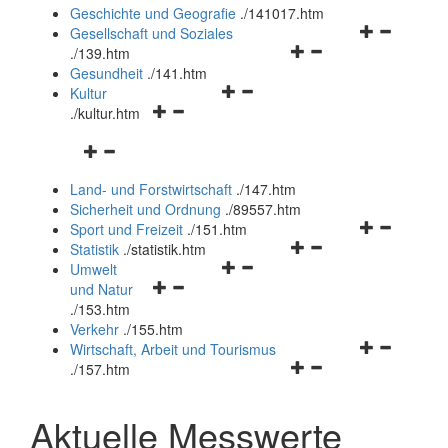
und
Geschichte und Geografie
.
/141017.htm
schließen
Navigationsm
Gesellschaft und Soziales
Navigationsmenü
öffnen
.
/139.htm
öffnen
und
Gesundheit
.
/141.htm
Navigationsmenü
und
schließen
Kultur
Navigationsmenü
öffnen
schließen
.
/kultur.htm
öffnen
und
Navigationsmenü
und
schließen
öffnen
schließen
Land- und Forstwirtschaft
.
/147.htm
und
Sicherheit und Ordnung
.
/89557.htm
schließen
Navigationsm
Sport und Freizeit
.
/151.htm
Navigationsmenü
öffnen
Statistik
.
/statistik.htm
Navigationsmenü
öffnen
und
Umwelt
Navigationsmenü
öffnen
und
schließen
und Natur
öffnen
und
schließen
.
/153.htm
und
schließen
Verkehr
.
/155.htm
schließen
Navigationsm
Wirtschaft, Arbeit und Tourismus
Navigationsmenü
öffnen
.
/157.htm
öffnen
und
und
schließen
Aktuelle Messwerte
schließen