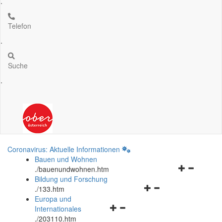
.
Telefon
.
Suche
.
Coronavirus: Aktuelle Informationen
Bauen und Wohnen
Navigationsm
.
/bauenundwohnen.htm
öffnen
Bildung und Forschung
Navigationsmenü
und
.
/133.htm
öffnen
schließen
Europa und
Navigationsmenü
und
Internationales
öffnen
schließen
.
/203110.htm