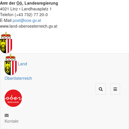
Amt der
Oö.
Landesregierung
4021 Linz • Landhausplatz 1
Telefon (+43 732) 77 20-0
E-Mail
post@ooe.gv.at
www.land-oberoesterreich.gv.at
Land
Oberösterreich
Kontakt