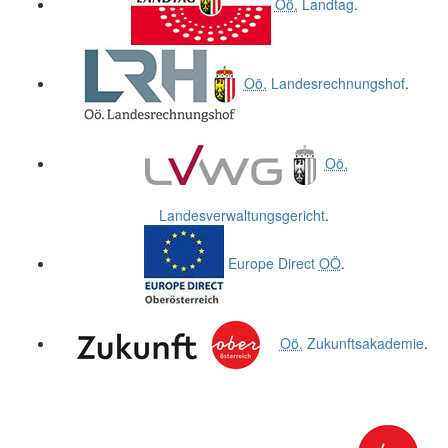
Oö.
Landtag
.
Oö.
Landesrechnungshof
.
Oö.
Landesverwaltungsgericht
.
Europe Direct
OÖ
.
Oö.
Zukunftsakademie
.