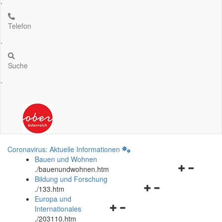
.
Telefon
.
Suche
.
Coronavirus: Aktuelle Informationen
Bauen und Wohnen
Navigationsm
.
/bauenundwohnen.htm
öffnen
Bildung und Forschung
Navigationsmenü
und
.
/133.htm
öffnen
schließen
Europa und
Navigationsmenü
und
Internationales
öffnen
schließen
.
/203110.htm