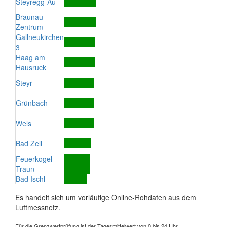
Steyregg-Au
Braunau
Zentrum
Gallneukirchen
3
Haag am
Hausruck
Steyr
Grünbach
Wels
Bad Zell
Feuerkogel
Traun
Bad Ischl
Es handelt sich um vorläufige Online-Rohdaten aus dem
Luftmessnetz.
Für die Grenzwertprüfung ist der Tagesmittelwert von 0 bis 24 Uhr