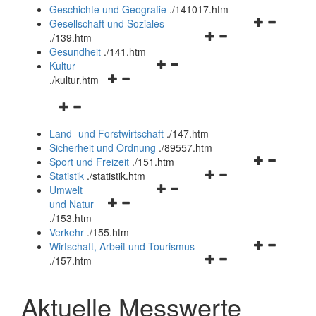
und
Geschichte und Geografie
.
/141017.htm
schließen
Navigationsm
Gesellschaft und Soziales
Navigationsmenü
öffnen
.
/139.htm
öffnen
und
Gesundheit
.
/141.htm
Navigationsmenü
und
schließen
Kultur
Navigationsmenü
öffnen
schließen
.
/kultur.htm
öffnen
und
Navigationsmenü
und
schließen
öffnen
schließen
Land- und Forstwirtschaft
.
/147.htm
und
Sicherheit und Ordnung
.
/89557.htm
schließen
Navigationsm
Sport und Freizeit
.
/151.htm
Navigationsmenü
öffnen
Statistik
.
/statistik.htm
Navigationsmenü
öffnen
und
Umwelt
Navigationsmenü
öffnen
und
schließen
und Natur
öffnen
und
schließen
.
/153.htm
und
schließen
Verkehr
.
/155.htm
schließen
Navigationsm
Wirtschaft, Arbeit und Tourismus
Navigationsmenü
öffnen
.
/157.htm
öffnen
und
und
schließen
Aktuelle Messwerte
schließen