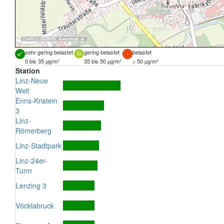
Quellen:
DORIS
,
basemap.at
sehr gering belastet
gering belastet
belastet
0 bis 35 µg/m³
35 bis 50 µg/m³
> 50 µg/m³
Station
Linz-Neue
Welt
Enns-Kristein
3
Linz-
Römerberg
Linz-Stadtpark
Linz-24er-
Turm
Lenzing 3
Vöcklabruck