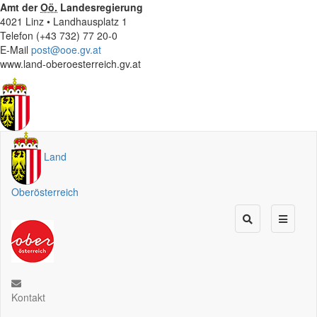
Amt der
Oö.
Landesregierung
4021 Linz • Landhausplatz 1
Telefon (+43 732) 77 20-0
E-Mail
post@ooe.gv.at
www.land-oberoesterreich.gv.at
Land
Oberösterreich
Kontakt