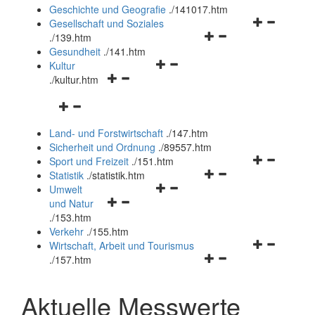
und
Geschichte und Geografie
.
/141017.htm
schließen
Navigationsm
Gesellschaft und Soziales
Navigationsmenü
öffnen
.
/139.htm
öffnen
und
Gesundheit
.
/141.htm
Navigationsmenü
und
schließen
Kultur
Navigationsmenü
öffnen
schließen
.
/kultur.htm
öffnen
und
Navigationsmenü
und
schließen
öffnen
schließen
Land- und Forstwirtschaft
.
/147.htm
und
Sicherheit und Ordnung
.
/89557.htm
schließen
Navigationsm
Sport und Freizeit
.
/151.htm
Navigationsmenü
öffnen
Statistik
.
/statistik.htm
Navigationsmenü
öffnen
und
Umwelt
Navigationsmenü
öffnen
und
schließen
und Natur
öffnen
und
schließen
.
/153.htm
und
schließen
Verkehr
.
/155.htm
schließen
Navigationsm
Wirtschaft, Arbeit und Tourismus
Navigationsmenü
öffnen
.
/157.htm
öffnen
und
und
schließen
Aktuelle Messwerte
schließen