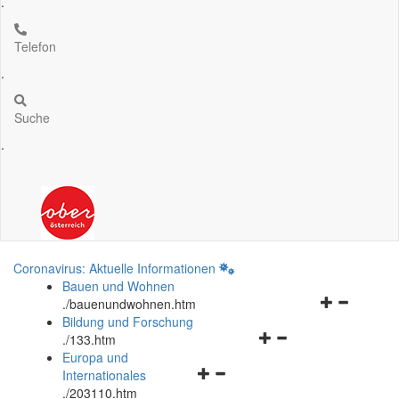
.
Telefon
.
Suche
.
Coronavirus: Aktuelle Informationen
Bauen und Wohnen
Navigationsm
.
/bauenundwohnen.htm
öffnen
Bildung und Forschung
Navigationsmenü
und
.
/133.htm
öffnen
schließen
Europa und
Navigationsmenü
und
Internationales
öffnen
schließen
.
/203110.htm