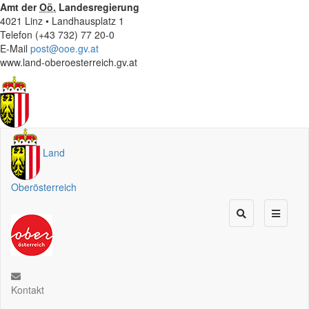
Amt der
Oö.
Landesregierung
4021 Linz • Landhausplatz 1
Telefon (+43 732) 77 20-0
E-Mail
post@ooe.gv.at
www.land-oberoesterreich.gv.at
Land
Oberösterreich
Kontakt