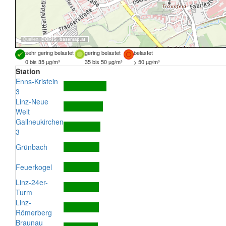
Quellen:
DORIS
,
basemap.at
sehr gering belastet
gering belastet
belastet
0 bis 35 µg/m³
35 bis 50 µg/m³
> 50 µg/m³
Station
Enns-Kristein
3
Linz-Neue
Welt
Gallneukirchen
3
Grünbach
Feuerkogel
Linz-24er-
Turm
Linz-
Römerberg
Braunau