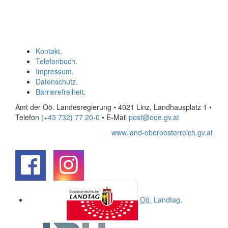
Kontakt
.
Telefonbuch
.
Impressum
.
Datenschutz
.
Barrierefreiheit
.
Amt der Oö. Landesregierung • 4021 Linz, Landhausplatz 1
•
Telefon
(+43 732) 77 20-0
• E-Mail
post@ooe.gv.at
www.land-oberoesterreich.gv.at
.
.
Oö.
Landtag
.