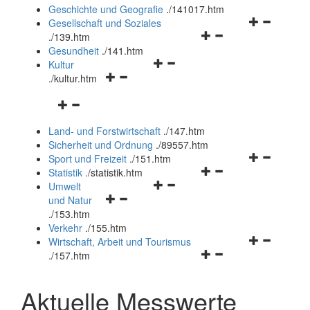
und
Geschichte und Geografie
.
/141017.htm
schließen
Navigationsm
Gesellschaft und Soziales
Navigationsmenü
öffnen
.
/139.htm
öffnen
und
Gesundheit
.
/141.htm
Navigationsmenü
und
schließen
Kultur
Navigationsmenü
öffnen
schließen
.
/kultur.htm
öffnen
und
Navigationsmenü
und
schließen
öffnen
schließen
Land- und Forstwirtschaft
.
/147.htm
und
Sicherheit und Ordnung
.
/89557.htm
schließen
Navigationsm
Sport und Freizeit
.
/151.htm
Navigationsmenü
öffnen
Statistik
.
/statistik.htm
Navigationsmenü
öffnen
und
Umwelt
Navigationsmenü
öffnen
und
schließen
und Natur
öffnen
und
schließen
.
/153.htm
und
schließen
Verkehr
.
/155.htm
schließen
Navigationsm
Wirtschaft, Arbeit und Tourismus
Navigationsmenü
öffnen
.
/157.htm
öffnen
und
und
schließen
Aktuelle Messwerte
schließen