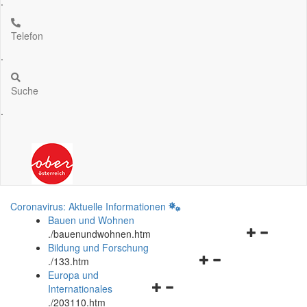
.
Telefon
.
Suche
.
Coronavirus: Aktuelle Informationen
Bauen und Wohnen
Navigationsm
.
/bauenundwohnen.htm
öffnen
Bildung und Forschung
Navigationsmenü
und
.
/133.htm
öffnen
schließen
Europa und
Navigationsmenü
und
Internationales
öffnen
schließen
.
/203110.htm