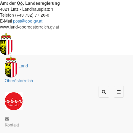
Amt der
Oö.
Landesregierung
4021 Linz • Landhausplatz 1
Telefon (+43 732) 77 20-0
E-Mail
post@ooe.gv.at
www.land-oberoesterreich.gv.at
Land
Oberösterreich
Kontakt