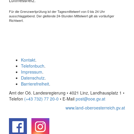
Luftmessnetz.
Für die Grenzwertprüfung ist der Tagesmittelwert von 0 bis 24 Uhr
ausschlaggebend. Der gleitende 24-Stunden Mittelwert gilt als vorläufiger
Richtwert.
Kontakt
.
Telefonbuch
.
Impressum
.
Datenschutz
.
Barrierefreiheit
.
Amt der Oö. Landesregierung • 4021 Linz, Landhausplatz 1
•
Telefon
(+43 732) 77 20-0
• E-Mail
post@ooe.gv.at
www.land-oberoesterreich.gv.at