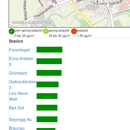
Quellen:
DORIS
,
basemap.at
sehr gering belastet
gering belastet
belastet
0 bis 35 µg/m³
35 bis 50 µg/m³
> 50 µg/m³
Station
Feuerkogel
Enns-Kristein
3
Grünbach
Gallneukirchen
3
Linz-Neue
Welt
Bad Zell
Steyregg-Au
Braunau