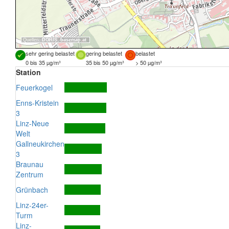
Quellen:
DORIS
,
basemap.at
sehr gering belastet
gering belastet
belastet
0 bis 35 µg/m³
35 bis 50 µg/m³
> 50 µg/m³
Station
Feuerkogel
Enns-Kristein
3
Linz-Neue
Welt
Gallneukirchen
3
Braunau
Zentrum
Grünbach
Linz-24er-
Turm
Linz-