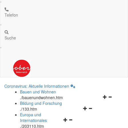
.
Telefon
.
Suche
.
Coronavirus: Aktuelle Informationen
Bauen und Wohnen
Navigationsm
.
/bauenundwohnen.htm
öffnen
Bildung und Forschung
Navigationsmenü
und
.
/133.htm
öffnen
schließen
Europa und
Navigationsmenü
und
Internationales
öffnen
schließen
.
/203110.htm