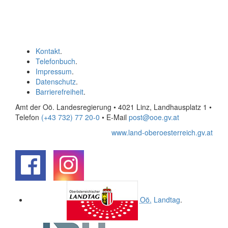
Kontakt
.
Telefonbuch
.
Impressum
.
Datenschutz
.
Barrierefreiheit
.
Amt der Oö. Landesregierung • 4021 Linz, Landhausplatz 1
•
Telefon
(+43 732) 77 20-0
• E-Mail
post@ooe.gv.at
www.land-oberoesterreich.gv.at
.
.
Oö.
Landtag
.