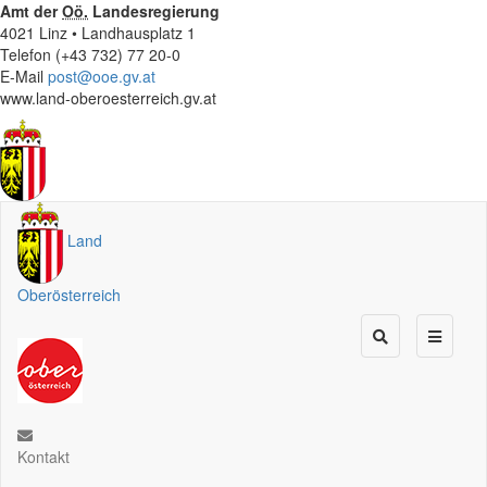
Amt der
Oö.
Landesregierung
4021 Linz • Landhausplatz 1
Telefon (+43 732) 77 20-0
E-Mail
post@ooe.gv.at
www.land-oberoesterreich.gv.at
Land
Oberösterreich
Kontakt