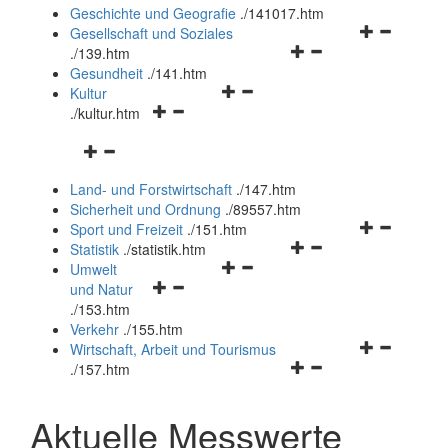
und
Geschichte und Geografie
.
/141017.htm
schließen
Navigationsm
Gesellschaft und Soziales
Navigationsmenü
öffnen
.
/139.htm
öffnen
und
Gesundheit
.
/141.htm
Navigationsmenü
und
schließen
Kultur
Navigationsmenü
öffnen
schließen
.
/kultur.htm
öffnen
und
Navigationsmenü
und
schließen
öffnen
schließen
Land- und Forstwirtschaft
.
/147.htm
und
Sicherheit und Ordnung
.
/89557.htm
schließen
Navigationsm
Sport und Freizeit
.
/151.htm
Navigationsmenü
öffnen
Statistik
.
/statistik.htm
Navigationsmenü
öffnen
und
Umwelt
Navigationsmenü
öffnen
und
schließen
und Natur
öffnen
und
schließen
.
/153.htm
und
schließen
Verkehr
.
/155.htm
schließen
Navigationsm
Wirtschaft, Arbeit und Tourismus
Navigationsmenü
öffnen
.
/157.htm
öffnen
und
und
schließen
Aktuelle Messwerte
schließen