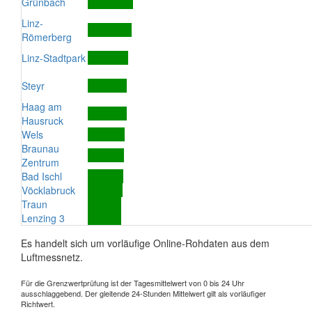
Grünbach
Linz-
Römerberg
Linz-Stadtpark
Steyr
Haag am
Hausruck
Wels
Braunau
Zentrum
Bad Ischl
Vöcklabruck
Traun
Lenzing 3
Es handelt sich um vorläufige Online-Rohdaten aus dem
Luftmessnetz.
Für die Grenzwertprüfung ist der Tagesmittelwert von 0 bis 24 Uhr
ausschlaggebend. Der gleitende 24-Stunden Mittelwert gilt als vorläufiger
Richtwert.