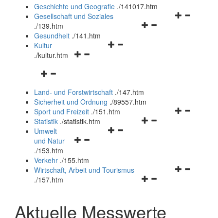
und
Geschichte und Geografie
.
/141017.htm
schließen
Navigationsm
Gesellschaft und Soziales
Navigationsmenü
öffnen
.
/139.htm
öffnen
und
Gesundheit
.
/141.htm
Navigationsmenü
und
schließen
Kultur
Navigationsmenü
öffnen
schließen
.
/kultur.htm
öffnen
und
Navigationsmenü
und
schließen
öffnen
schließen
Land- und Forstwirtschaft
.
/147.htm
und
Sicherheit und Ordnung
.
/89557.htm
schließen
Navigationsm
Sport und Freizeit
.
/151.htm
Navigationsmenü
öffnen
Statistik
.
/statistik.htm
Navigationsmenü
öffnen
und
Umwelt
Navigationsmenü
öffnen
und
schließen
und Natur
öffnen
und
schließen
.
/153.htm
und
schließen
Verkehr
.
/155.htm
schließen
Navigationsm
Wirtschaft, Arbeit und Tourismus
Navigationsmenü
öffnen
.
/157.htm
öffnen
und
und
schließen
Aktuelle Messwerte
schließen