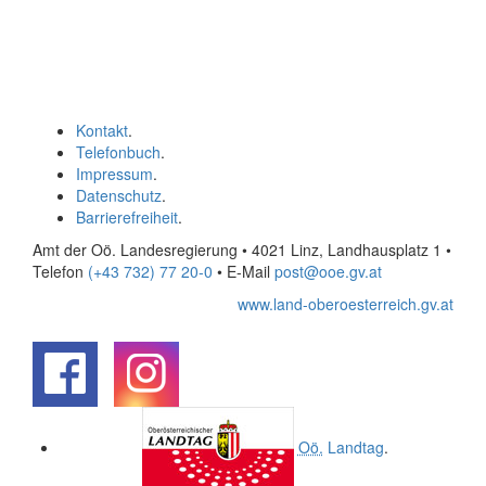
Kontakt
.
Telefonbuch
.
Impressum
.
Datenschutz
.
Barrierefreiheit
.
Amt der Oö. Landesregierung • 4021 Linz, Landhausplatz 1
•
Telefon
(+43 732) 77 20-0
• E-Mail
post@ooe.gv.at
www.land-oberoesterreich.gv.at
.
.
Oö.
Landtag
.