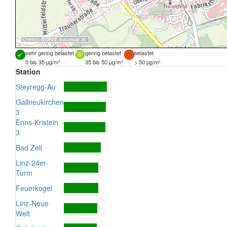
Quellen:
DORIS
,
basemap.at
sehr gering belastet
gering belastet
belastet
0 bis 35 µg/m³
35 bis 50 µg/m³
> 50 µg/m³
Station
Steyregg-Au
Gallneukirchen
3
Enns-Kristein
3
Bad Zell
Linz-24er-
Turm
Feuerkogel
Linz-Neue
Welt