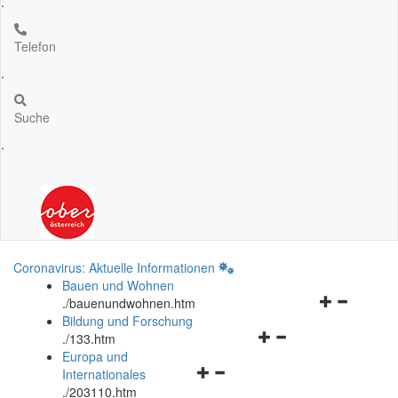
.
Telefon
.
Suche
.
Coronavirus: Aktuelle Informationen
Bauen und Wohnen
Navigationsm
.
/bauenundwohnen.htm
öffnen
Bildung und Forschung
Navigationsmenü
und
.
/133.htm
öffnen
schließen
Europa und
Navigationsmenü
und
Internationales
öffnen
schließen
.
/203110.htm