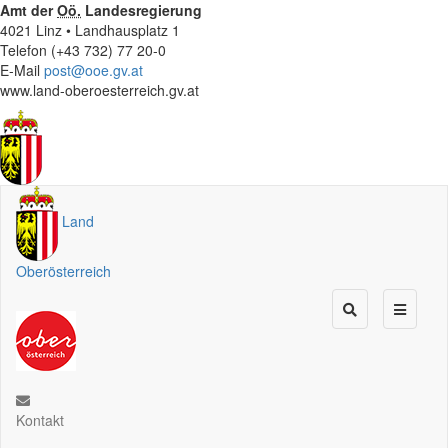
Amt der
Oö.
Landesregierung
4021 Linz • Landhausplatz 1
Telefon (+43 732) 77 20-0
E-Mail
post@ooe.gv.at
www.land-oberoesterreich.gv.at
Land
Oberösterreich
Kontakt