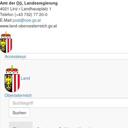
Amt der
Oö.
Landesregierung
4021 Linz • Landhausplatz 1
Telefon (+43 732) 77 20-0
E-Mail
post@ooe.gv.at
www.land-oberoesterreich.gv.at
Accesskeys
Land
Oberösterreich
Schnellsuche
Schnellsuche
Suchen