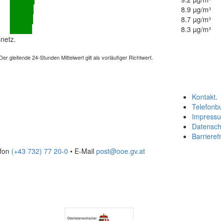
8.9 µg/m³
8.7 µg/m³
8.3 µg/m³
netz.
 gleitende 24-Stunden Mittelwert gilt als vorläufiger Richtwert.
Kontakt
.
Telefonb
Impress
Datensch
Barrierefr
efon
(+43 732) 77 20-0
• E-Mail
post@ooe.gv.at