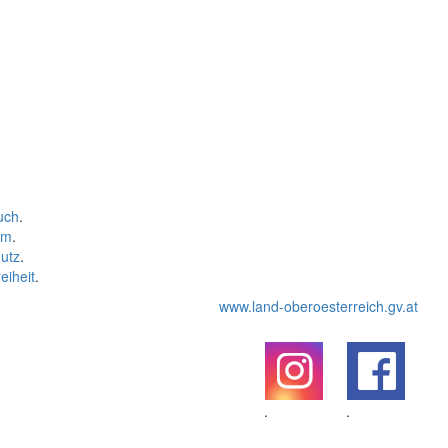
uch
.
um
.
utz
.
eiheit
.
www.land-oberoesterreich.gv.at
.
.