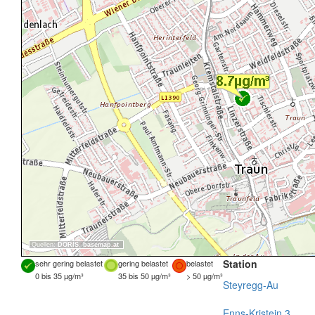
Quellen:
DORIS
,
basemap.at
Station
sehr gering belastet
gering belastet
belastet
0 bis 35 µg/m³
35 bis 50 µg/m³
> 50 µg/m³
Steyregg-Au
Enns-Kristein 3