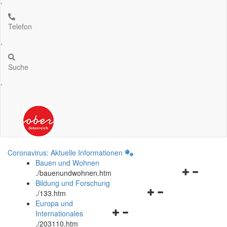
.
Telefon
.
Suche
.
Coronavirus: Aktuelle Informationen
Bauen und Wohnen
Navigationsm
.
/bauenundwohnen.htm
öffnen
Bildung und Forschung
Navigationsmenü
und
.
/133.htm
öffnen
schließen
Europa und
Navigationsmenü
und
Internationales
öffnen
schließen
.
/203110.htm