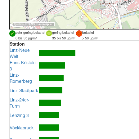
Quellen:
DORIS
,
basemap.at
sehr gering belastet
gering belastet
belastet
0 bis 35 µg/m³
35 bis 50 µg/m³
> 50 µg/m³
Station
Linz-Neue
Welt
Enns-Kristein
3
Linz-
Römerberg
Linz-Stadtpark
Linz-24er-
Turm
Lenzing 3
Vöcklabruck