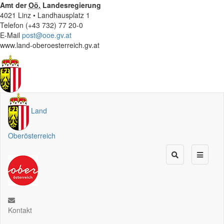
Amt der
Oö.
Landesregierung
4021 Linz • Landhausplatz 1
Telefon (+43 732) 77 20-0
E-Mail
post@ooe.gv.at
www.land-oberoesterreich.gv.at
Land
Oberösterreich
Kontakt