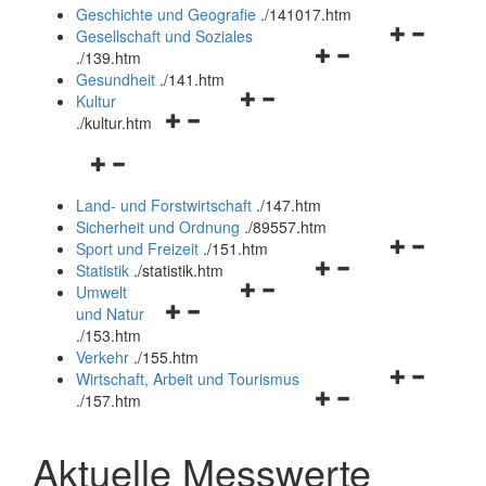
und
Geschichte und Geografie
.
/141017.htm
schließen
Navigationsm
Gesellschaft und Soziales
Navigationsmenü
öffnen
.
/139.htm
öffnen
und
Gesundheit
.
/141.htm
Navigationsmenü
und
schließen
Kultur
Navigationsmenü
öffnen
schließen
.
/kultur.htm
öffnen
und
Navigationsmenü
und
schließen
öffnen
schließen
Land- und Forstwirtschaft
.
/147.htm
und
Sicherheit und Ordnung
.
/89557.htm
schließen
Navigationsm
Sport und Freizeit
.
/151.htm
Navigationsmenü
öffnen
Statistik
.
/statistik.htm
Navigationsmenü
öffnen
und
Umwelt
Navigationsmenü
öffnen
und
schließen
und Natur
öffnen
und
schließen
.
/153.htm
und
schließen
Verkehr
.
/155.htm
schließen
Navigationsm
Wirtschaft, Arbeit und Tourismus
Navigationsmenü
öffnen
.
/157.htm
öffnen
und
und
schließen
Aktuelle Messwerte
schließen